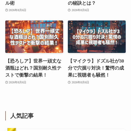
ル術
の秘訣とは？
2026年8月6日
2026年8月6日
【恐ろしア】世界一頑丈な
【マイクラ】ドズル社が30
酒瓶はどれ？国別耐久性テ
分で穴掘り対決！驚愕の成
ストで衝撃の結果！
果に視聴者も騒然！
2026年8月6日
2026年8月6日
人気記事