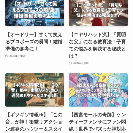
【オードリー】甘くて笑え
【ニヤリハット流】「賢明
るプロポーズの瞬間！結婚
な父」になる教育法！子育
準備の参考に！
ての悩みを解決する秘訣と
は？
2026年8月6日
2026年8月6日
【ギソギソ情報ch】「この
【西宮モールの奇跡】ケン
音」が神！衝撃リアクショ
ティーファンサにファン悶
ン連発のハウツー＆スタイ
絶！世界でバズった神対応