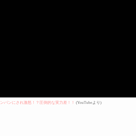
ンパンにされ激怒！？圧倒的な実力差！！
(YouTubeより)