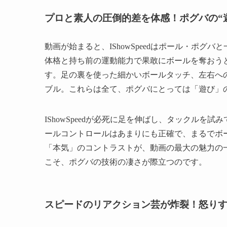
プロと素人の圧倒的差を体感！ポグバの“
動画が始まると、IShowSpeedはポール・ポグバ
体格と持ち前の運動能力で果敢にボールを奪おう
す。足の裏を使った細かいボールタッチ、左右へ
ブル。これらは全て、ポグバにとっては「遊び」
IShowSpeedが必死に足を伸ばし、タックル
ールコントロールはあまりにも正確で、まるでボ
「本気」のコントラストが、動画の最大の魅力の一つ
こそ、ポグバの技術の凄さが際立つのです。
スピードのリアクション芸が炸裂！怒り