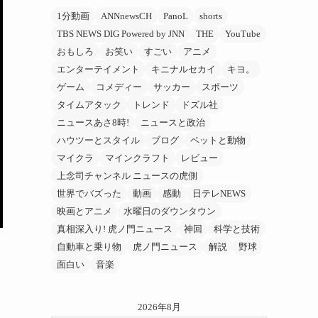
1分動画
ANNnewsCH
PanoL
shorts
TBS NEWS DIG Powered by JNN
THE
YouTube
おもしろ
お笑い
すごい
アニメ
エンターテイメント
キニナルセカイ
キヨ。
ゲーム
コメディー
サッカー
スポーツ
タイムアタック
トレンド
ドズル社
ニュースあさ8時!
ニュースと政治
ハウツーとスタイル
ブログ
ペットと動物
マイクラ
マインクラフト
レビュー
上念司チャンネル ニュースの虎側
世界でバズった
動画
感動
日テレNEWS
映画とアニメ
水曜日のダウンタウン
真相深入り! 虎ノ門ニュース
神回
科学と技術
自動車と乗り物
虎ノ門ニュース
解説
野球
面白い
音楽
2026年8月