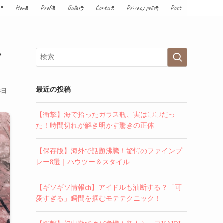
Home
Profile
Gallery
Contact
Privacy policy
Post
ン
最近の投稿
3日
【衝撃】海で拾ったガラス瓶、実は〇〇だっ
た！時間切れが解き明かす驚きの正体
【保存版】海外で話題沸騰！驚愕のファインプ
レー8選｜ハウツー＆スタイル
【ギソギソ情報ch】アイドルも油断する？「可
愛すぎる」瞬間を掴むモテテクニック！