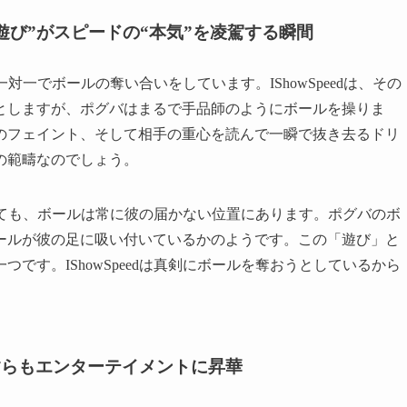
遊び”がスピードの“本気”を凌駕する瞬間
と一対一でボールの奪い合いをしています。IShowSpeedは、その
としますが、ポグバはまるで手品師のようにボールを操りま
のフェイント、そして相手の重心を読んで一瞬で抜き去るドリ
の範疇なのでしょう。
を試みても、ボールは常に彼の届かない位置にあります。ポグバのボ
ールが彼の足に吸い付いているかのようです。この「遊び」と
です。IShowSpeedは真剣にボールを奪おうとしているから
すらもエンターテイメントに昇華