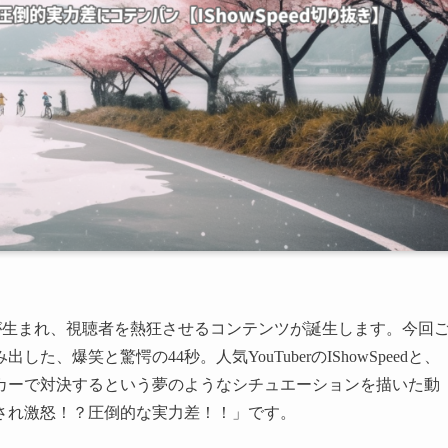
せが生まれ、視聴者を熱狂させるコンテンツが誕生します。今回
爆笑と驚愕の44秒。人気YouTuberのIShowSpeedと、
カーで対決するという夢のようなシチュエーションを描いた動
され激怒！？圧倒的な実力差！！」です。