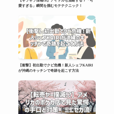
【ギソギソ情報ch】アイドルも油断する？「可
愛すぎる」瞬間を掴むモテテクニック！
【衝撃】初出勤でクビ危機！新人シェフKAIRI
が沖縄のキッチンで奇跡を起こす方法