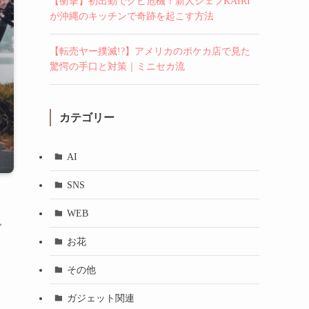
【衝撃】初出勤でクビ危機！新人シェフKAIRI
が沖縄のキッチンで奇跡を起こす方法
【転売ヤー撲滅!?】アメリカのポケカ店で見た
驚愕の手口と対策｜ミニセカ流
カテゴリー
AI
SNS
WEB
ご
お花
その他
ガジェット関連