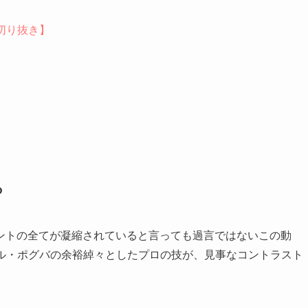
d切り抜き】
ろ
メントの全てが凝縮されていると言っても過言ではないこの動
てポール・ポグバの余裕綽々としたプロの技が、見事なコントラスト