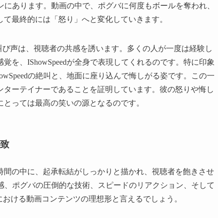
クションにあります。動画の中で、ポグバに何度もボールを奪われ、
して最終的には「怒り」へと変化していきます。
!」といった彼の叫び声は、視聴者の共感を誘います。多くの人が一度は経験し
を、IShowSpeedが全身で表現してくれるのです。特に印象
owSpeedの絶叫と、地面に座り込んで悔しがる姿です。この一
ンターテイナーであることを証明しています。彼の怒りや悔し
にとっては最高の笑いの源となるのです。
極致
い時間の中に、起承転結がしっかりと描かれ、視聴者を飽きさせ
の期待感、ポグバの圧倒的な技術、スピードのリアクション、そして
における動画コンテンツの理想形と言えるでしょう。