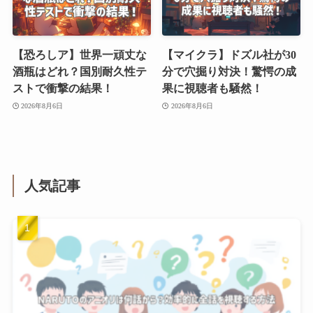
【恐ろしア】世界一頑丈な
【マイクラ】ドズル社が30
酒瓶はどれ？国別耐久性テ
分で穴掘り対決！驚愕の成
ストで衝撃の結果！
果に視聴者も騒然！
2026年8月6日
2026年8月6日
人気記事