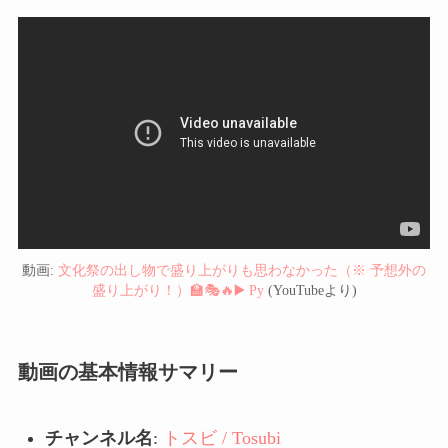
動画:
文化祭の出し物で盛り上がりも思わなかった（※ 予想外の
盛り上がり！）🏫🎭🔥▶️ Ру
(YouTubeより)
動画の基本情報サマリー
チャンネル名
:
トスビ / Tosubi