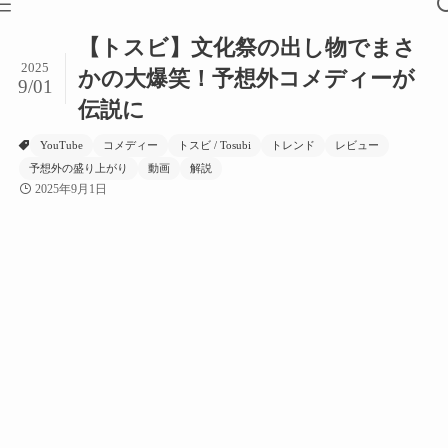
【トスビ】文化祭の出し物でまさ
2025
かの大爆笑！予想外コメディーが
9/01
伝説に
YouTube
コメディー
トスビ / Tosubi
トレンド
レビュー
予想外の盛り上がり
動画
解説
2025年9月1日