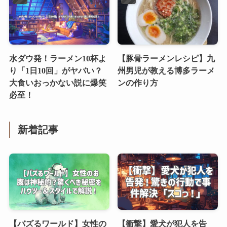
水ダウ発！ラーメン10杯よ
【豚骨ラーメンレシピ】九
り「1日10回」がヤバい？
州男児が教える博多ラーメ
大食いおっかない説に爆笑
ンの作り方
必至！
新着記事
【バズるワールド】女性の
【衝撃】愛犬が犯人を告