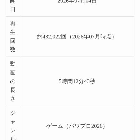
開
2026年07月04日
日
再
生
約432,022回（2026年07月時点）
回
数
動
画
の
5時間12分43秒
長
さ
ジ
ャ
ゲーム（パワプロ2026）
ン
ル