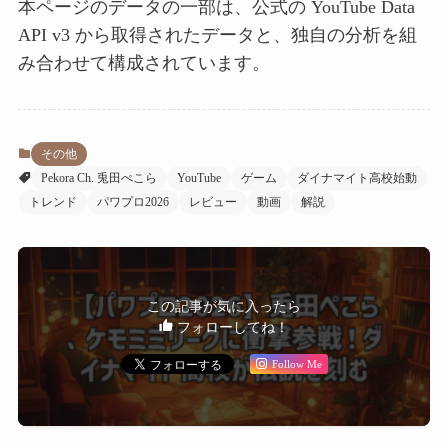
本ページのデータの一部は、公式の YouTube Data
API v3 から取得されたデータと、独自の分析を組
み合わせて構成されています。
その他
Pekora Ch. 兎田ぺこら
YouTube
ゲーム
ダイナマイト高校始動
トレンド
パワプロ2026
レビュー
動画
解説
この記事が気に入ったら
フォローしてね！
Follow Me