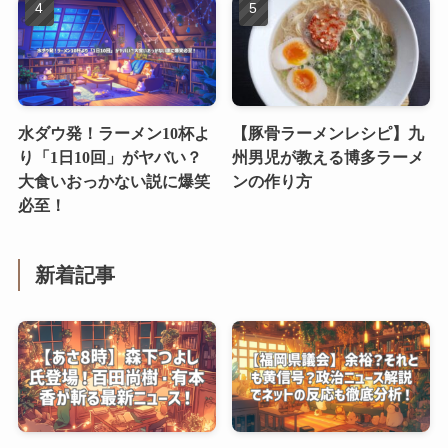
水ダウ発！ラーメン10杯よ
【豚骨ラーメンレシピ】九
り「1日10回」がヤバい？
州男児が教える博多ラーメ
大食いおっかない説に爆笑
ンの作り方
必至！
新着記事