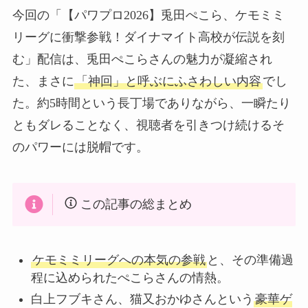
今回の「【パワプロ2026】兎田ぺこら、ケモミミ
リーグに衝撃参戦！ダイナマイト高校が伝説を刻
む」配信は、兎田ぺこらさんの魅力が凝縮され
た、まさに
「神回」と呼ぶにふさわしい内容
でし
た。約5時間という長丁場でありながら、一瞬たり
ともダレることなく、視聴者を引きつけ続けるそ
のパワーには脱帽です。
この記事の総まとめ
ケモミミリーグへの本気の参戦
と、その準備過
程に込められたぺこらさんの情熱。
白上フブキさん、猫又おかゆさんという
豪華ゲ