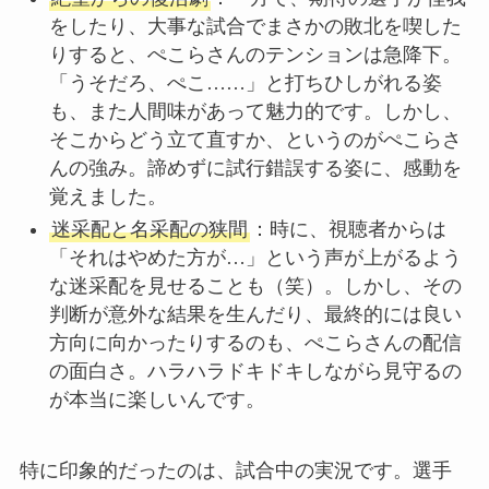
をしたり、大事な試合でまさかの敗北を喫した
りすると、ぺこらさんのテンションは急降下。
「うそだろ、ぺこ……」と打ちひしがれる姿
も、また人間味があって魅力的です。しかし、
そこからどう立て直すか、というのがぺこらさ
んの強み。諦めずに試行錯誤する姿に、感動を
覚えました。
迷采配と名采配の狭間
：時に、視聴者からは
「それはやめた方が…」という声が上がるよう
な迷采配を見せることも（笑）。しかし、その
判断が意外な結果を生んだり、最終的には良い
方向に向かったりするのも、ぺこらさんの配信
の面白さ。ハラハラドキドキしながら見守るの
が本当に楽しいんです。
特に印象的だったのは、試合中の実況です。選手