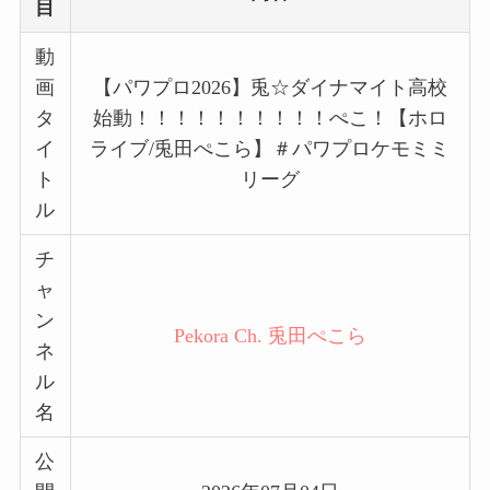
目
動
画
【パワプロ2026】兎☆ダイナマイト高校
タ
始動！！！！！！！！！！ぺこ！【ホロ
イ
ライブ/兎田ぺこら】＃パワプロケモミミ
ト
リーグ
ル
チ
ャ
ン
Pekora Ch. 兎田ぺこら
ネ
ル
名
公