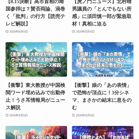
【8.15決断】高市首相の靖
【虎ノ門ニュース】北村晴
国参拝は？賛否両論、渦巻
男議員の「とんでもない所
く「批判」の行方【読売テ
感」に須田慎一郎が緊急取
レビ解説】
材！真相に迫る
2026年8月6日
2026年8月6日
【衝撃】東大教授が中国検
【衝撃】娘の「あの表情」
閲ワード埋め込みで出勤停
で恐怖が頂点に！3分シネ
止！うさ耳情報局がニュー
マ、まさかの結末に息をの
ス解説
む
2026年8月6日
2026年8月6日