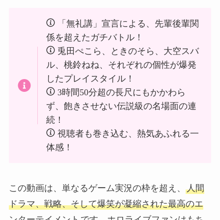
「無礼講」宣言による、先輩後輩関
係を超えたガチバトル！
兎田ぺこら、ときのそら、大空スバ
ル、桃鈴ねね、それぞれの個性が爆発
したプレイスタイル！
3時間50分超の長尺にもかかわら
ず、飽きさせない伝説級の名場面の連
続！
視聴者も巻き込む、熱気あふれる一
体感！
この動画は、単なるゲーム実況の枠を超え、
人間
ドラマ、戦略、そして爆笑が凝縮された最高のエ
ンターテイメント
です。ホロライブファンはもち