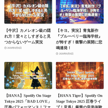
【牛沢】カメレオン級の隠
【キヨ。実況】青鬼新作
れ方！堂々としすぎると見
『ブルーベリー臨海学校』
つからないゲーム実況
が怖すぎ！衝撃の展開に悲
鳴連発！
2026年8月6日
2026年8月6日
【HANA】Spotify On Stage
【HANA Tiger】Spotify On
Tokyo 2025「BAD LOVE」
Stage Tokyo 2025 圧巻ライ
圧巻パフォーマンス！ファ
ブ！見逃し厳禁の音楽体験