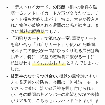
「デストロイカード」の応酬
: 相手の物件を破
壊するデストロイカードが飛び交うたびに、チ
ャット欄も大盛り上がり！特に、大金が投入さ
れた物件が破壊される瞬間の悲鳴と歓声は、ま
さに
桃鉄の醍醐味
でした。
「刀狩りカード」で流れが一変
: 重要なカード
を奪い合う「刀狩りカード」が使われた瞬間、
それまでの優劣が一気にひっくり返る展開は鳥
肌モノ。特に、終盤の逆転劇に繋がる一手に、
私は思わず
「うおおおお！」
と叫んでしまいま
した。
貧乏神のなすりつけ合い
: 桃鉄の風物詩ともい
える貧乏神の攻防も、今回は「無礼講」モード
でさらに激化！誰が貧乏神を押し付けられる
か、その瞬間の各メンバーの絶望と安堵の表情
がリアルで、こちらもハラハラドキドキが止ま