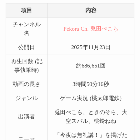
項目
内容
チャンネル
Pekora Ch. 兎田ぺこら
名
公開日
2025年11月23日
再生回数 (記
約686,651回
事執筆時)
動画の長さ
3時間50分16秒
ジャンル
ゲーム実況 (桃太郎電鉄)
兎田ぺこら、ときのそら、大
出演者
空スバル、桃鈴ねね
「今夜は無礼講！」を掲げた
テーマ