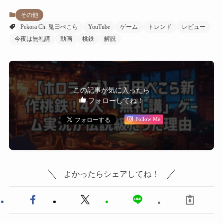
その他
Pekora Ch. 兎田ぺこら
YouTube
ゲーム
トレンド
レビュー
今夜は無礼講
動画
桃鉄
解説
この記事が気に入ったら
フォローしてね！
Follow Me
よかったらシェアしてね！