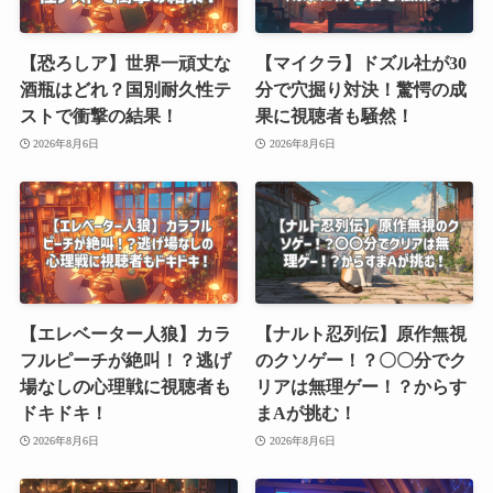
【恐ろしア】世界一頑丈な
【マイクラ】ドズル社が30
酒瓶はどれ？国別耐久性テ
分で穴掘り対決！驚愕の成
ストで衝撃の結果！
果に視聴者も騒然！
2026年8月6日
2026年8月6日
【エレベーター人狼】カラ
【ナルト忍列伝】原作無視
フルピーチが絶叫！？逃げ
のクソゲー！？〇〇分でク
場なしの心理戦に視聴者も
リアは無理ゲー！？からす
ドキドキ！
まAが挑む！
2026年8月6日
2026年8月6日