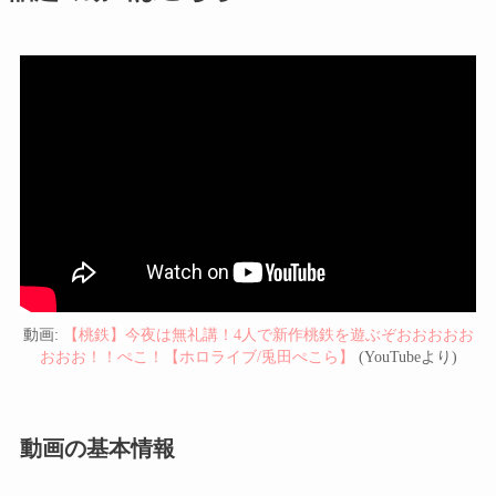
動画:
【桃鉄】今夜は無礼講！4人で新作桃鉄を遊ぶぞおおおおお
おおお！！ぺこ！【ホロライブ/兎田ぺこら】
(YouTubeより)
動画の基本情報