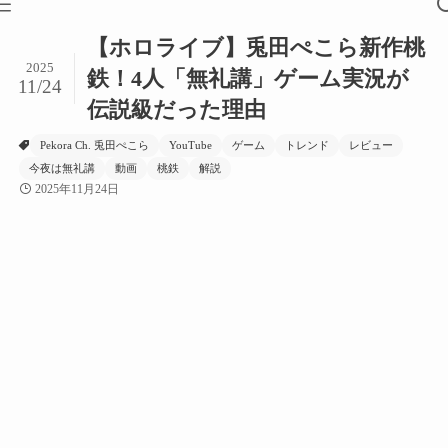
【ホロライブ】兎田ぺこら新作桃
2025
鉄！4人「無礼講」ゲーム実況が
11/24
伝説級だった理由
Pekora Ch. 兎田ぺこら
YouTube
ゲーム
トレンド
レビュー
今夜は無礼講
動画
桃鉄
解説
2025年11月24日