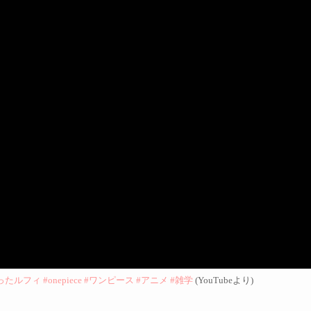
ィ #onepiece #ワンピース #アニメ #雑学
(YouTubeより)