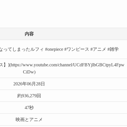
内容
しまったルフィ #onepiece #ワンピース #アニメ #雑学
://www.youtube.com/channel/UCdFBYjIbGBCtpyL4Fpw
CiDw)
2026年06月28日
約936,279回
47秒
映画とアニメ