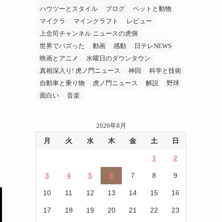
ハウツーとスタイル
ブログ
ペットと動物
マイクラ
マインクラフト
レビュー
上念司チャンネル ニュースの虎側
世界でバズった
動画
感動
日テレNEWS
映画とアニメ
水曜日のダウンタウン
真相深入り! 虎ノ門ニュース
神回
科学と技術
自動車と乗り物
虎ノ門ニュース
解説
野球
面白い
音楽
2026年8月
月
火
水
木
金
土
日
1
2
3
4
5
6
7
8
9
10
11
12
13
14
15
16
17
18
19
20
21
22
23