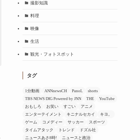
撮影知識
料理
映像
生活
観光・フォトスポット
タグ
1分動画
ANNnewsCH
PanoL
shorts
TBS NEWS DIG Powered by JNN
THE
YouTube
おもしろ
お笑い
すごい
アニメ
エンターテイメント
キニナルセカイ
キヨ。
ゲーム
コメディー
サッカー
スポーツ
タイムアタック
トレンド
ドズル社
ニュースあさ8時!
ニュースと政治
す