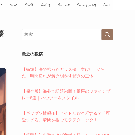
Home
Profile
Gallery
Contact
Privacy policy
Post
壊
最近の投稿
【衝撃】海で拾ったガラス瓶、実は〇〇だっ
た！時間切れが解き明かす驚きの正体
【保存版】海外で話題沸騰！驚愕のファインプ
レー8選｜ハウツー＆スタイル
【ギソギソ情報ch】アイドルも油断する？「可
愛すぎる」瞬間を掴むモテテクニック！