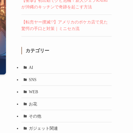
【衝撃】初出勤でクビ危機！新人シェフKAIRI
が沖縄のキッチンで奇跡を起こす方法
【転売ヤー撲滅!?】アメリカのポケカ店で見た
驚愕の手口と対策｜ミニセカ流
カテゴリー
AI
SNS
WEB
お花
その他
ガジェット関連