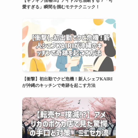
【ギソギソ情報ch】アイドルも油断する？「可
愛すぎる」瞬間を掴むモテテクニック！
【衝撃】初出勤でクビ危機！新人シェフKAIRI
が沖縄のキッチンで奇跡を起こす方法