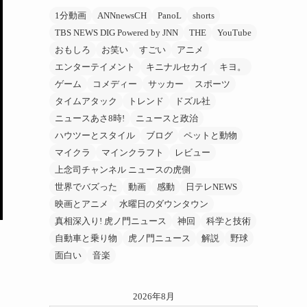
1分動画
ANNnewsCH
PanoL
shorts
TBS NEWS DIG Powered by JNN
THE
YouTube
おもしろ
お笑い
すごい
アニメ
エンターテイメント
キニナルセカイ
キヨ。
ゲーム
コメディー
サッカー
スポーツ
タイムアタック
トレンド
ドズル社
ニュースあさ8時!
ニュースと政治
ハウツーとスタイル
ブログ
ペットと動物
マイクラ
マインクラフト
レビュー
上念司チャンネル ニュースの虎側
世界でバズった
動画
感動
日テレNEWS
映画とアニメ
水曜日のダウンタウン
真相深入り! 虎ノ門ニュース
神回
科学と技術
自動車と乗り物
虎ノ門ニュース
解説
野球
面白い
音楽
2026年8月