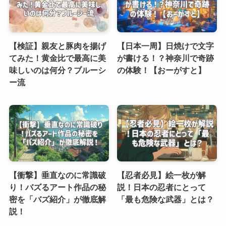
【検証】親友と豚肉を揚げ
【日本一周】日焼けで文字
てみた！黄金比で最高に美
が書ける！？神奈川で奇跡
味しいのは何分？ブルーシ
の体験！【おーがすと】
ー流
【衝撃】垂直なのに常識破
【忍者必見】絵一枚が解
り！バズるアート作品の秘
説！日本の忍者にとって
密を「バズ紹介」が徹底解
「最も危険な武器」とは？
説！