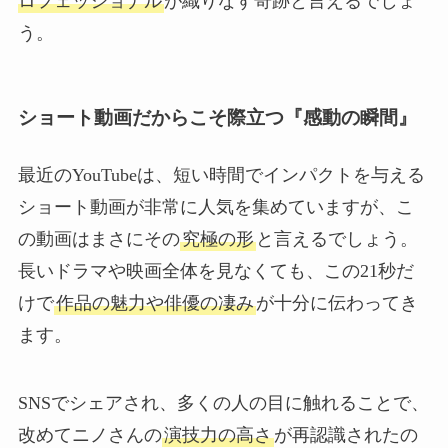
ロフェッショナル
が織りなす奇跡と言えるでしょ
う。
ショート動画だからこそ際立つ『感動の瞬間』
最近のYouTubeは、短い時間でインパクトを与える
ショート動画が非常に人気を集めていますが、こ
の動画はまさにその
究極の形
と言えるでしょう。
長いドラマや映画全体を見なくても、この21秒だ
けで
作品の魅力や俳優の凄み
が十分に伝わってき
ます。
SNSでシェアされ、多くの人の目に触れることで、
改めてニノさんの
演技力の高さ
が再認識されたの