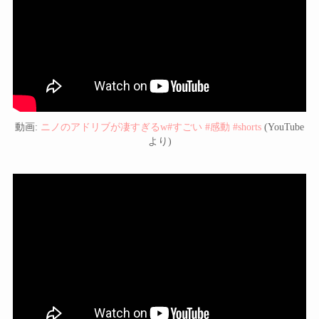
動画:
ニノのアドリブが凄すぎるw#すごい #感動 #shorts
(YouTube
より)