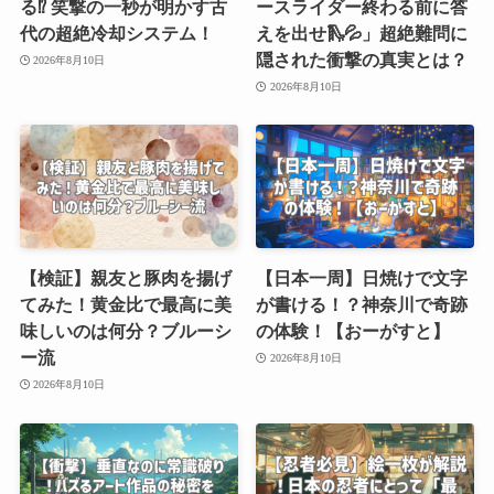
る⁉︎ 笑撃の一秒が明かす古
ースライダー終わる前に答
代の超絶冷却システム！
えを出せ🛝💦」超絶難問に
隠された衝撃の真実とは？
2026年8月10日
2026年8月10日
【検証】親友と豚肉を揚げ
【日本一周】日焼けで文字
てみた！黄金比で最高に美
が書ける！？神奈川で奇跡
味しいのは何分？ブルーシ
の体験！【おーがすと】
ー流
2026年8月10日
2026年8月10日