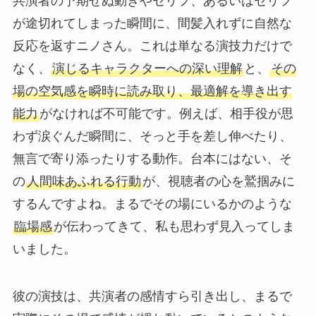
共演者の予期せぬ動きやセリフ、あるいはセリフ
が途切れてしまった瞬間に、間髪入れずに自然な
反応を返すニノさん。これは単なる演技力だけで
なく、
演じるキャラクターへの深い理解
と、
その
場の空気感を瞬時に読み取り、最適解を導き出す
能力
がなければ不可能です。例えば、相手役が思
わず涙ぐんだ瞬間に、そっと手を差し伸べたり、
無言で寄り添ったりする動作。台本にはない、そ
の
人間味あふれる行動
が、視聴者の心を鷲掴みに
するんですよね。まるでその場にいるかのような
臨場感
が伝わってきて、私も思わず見入ってしま
いました。
彼の演技は、共演者の感情すら引き出し、まるで