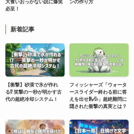
大食いおっかない説に爆笑
ンの作り方
必至！
新着記事
【衝撃】砂漠で氷が作れ
フィッシャーズ「ウォータ
る⁉︎ 笑撃の一秒が明かす古
ースライダー終わる前に答
代の超絶冷却システム！
えを出せ🛝💦」超絶難問に
隠された衝撃の真実とは？