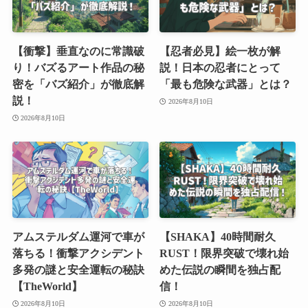
【衝撃】垂直なのに常識破
【忍者必見】絵一枚が解
り！バズるアート作品の秘
説！日本の忍者にとって
密を「バズ紹介」が徹底解
「最も危険な武器」とは？
説！
2026年8月10日
2026年8月10日
アムステルダム運河で車が
【SHAKA】40時間耐久
落ちる！衝撃アクシデント
RUST！限界突破で壊れ始
多発の謎と安全運転の秘訣
めた伝説の瞬間を独占配
【TheWorld】
信！
2026年8月10日
2026年8月10日