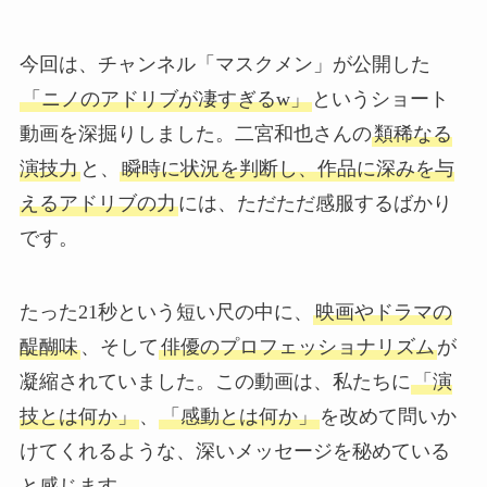
今回は、チャンネル「マスクメン」が公開した
「ニノのアドリブが凄すぎるw」
というショート
動画を深掘りしました。二宮和也さんの
類稀なる
演技力
と、
瞬時に状況を判断し、作品に深みを与
えるアドリブの力
には、ただただ感服するばかり
です。
たった21秒という短い尺の中に、
映画やドラマの
醍醐味
、そして
俳優のプロフェッショナリズム
が
凝縮されていました。この動画は、私たちに
「演
技とは何か」
、
「感動とは何か」
を改めて問いか
けてくれるような、深いメッセージを秘めている
と感じます。