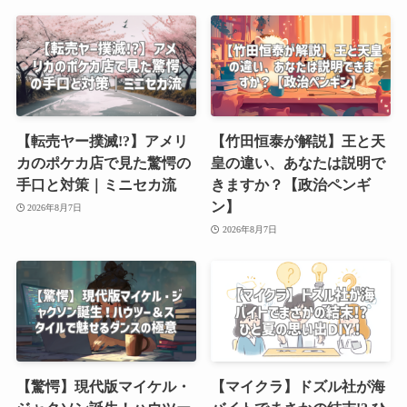
【転売ヤー撲滅!?】アメリ
【竹田恒泰が解説】王と天
カのポケカ店で見た驚愕の
皇の違い、あなたは説明で
手口と対策｜ミニセカ流
きますか？【政治ペンギ
ン】
2026年8月7日
2026年8月7日
【驚愕】現代版マイケル・
【マイクラ】ドズル社が海