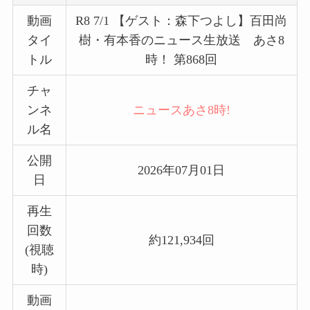
動画
R8 7/1 【ゲスト：森下つよし】百田尚
タイ
樹・有本香のニュース生放送 あさ8
トル
時！ 第868回
チャ
ンネ
ニュースあさ8時!
ル名
公開
2026年07月01日
日
再生
回数
約121,934回
(視聴
時)
動画