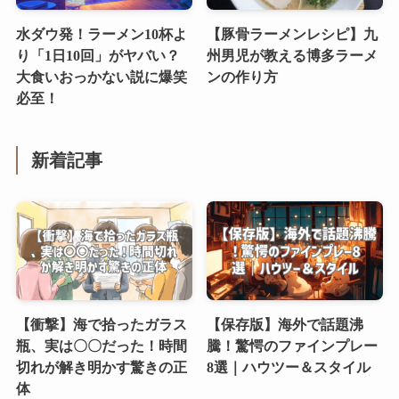
水ダウ発！ラーメン10杯よ
【豚骨ラーメンレシピ】九
り「1日10回」がヤバい？
州男児が教える博多ラーメ
大食いおっかない説に爆笑
ンの作り方
必至！
新着記事
【衝撃】海で拾ったガラス
【保存版】海外で話題沸
瓶、実は〇〇だった！時間
騰！驚愕のファインプレー
切れが解き明かす驚きの正
8選｜ハウツー＆スタイル
体