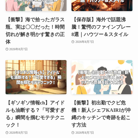
【衝撃】海で拾ったガラス
【保存版】海外で話題沸
瓶、実は〇〇だった！時間
騰！驚愕のファインプレー
切れが解き明かす驚きの正
8選｜ハウツー＆スタイル
体
2026年8月7日
2026年8月7日
【ギソギソ情報ch】アイド
【衝撃】初出勤でクビ危
ルも油断する？「可愛すぎ
機！新人シェフKAIRIが沖
る」瞬間を掴むモテテクニ
縄のキッチンで奇跡を起こ
ック！
す方法
2026年8月7日
2026年8月7日