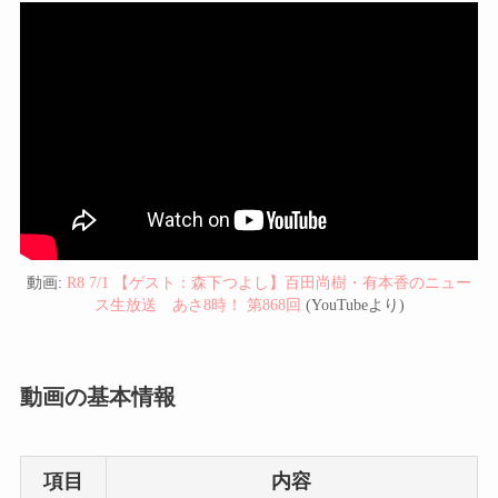
動画:
R8 7/1 【ゲスト：森下つよし】百田尚樹・有本香のニュー
ス生放送 あさ8時！ 第868回
(YouTubeより)
動画の基本情報
項目
内容