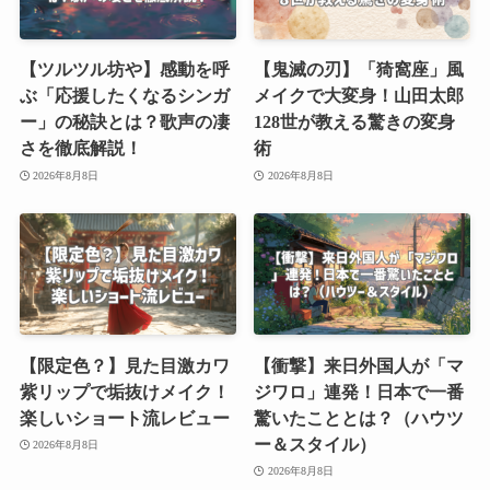
【ツルツル坊や】感動を呼
【鬼滅の刃】「猗窩座」風
ぶ「応援したくなるシンガ
メイクで大変身！山田太郎
ー」の秘訣とは？歌声の凄
128世が教える驚きの変身
さを徹底解説！
術
2026年8月8日
2026年8月8日
【限定色？】見た目激カワ
【衝撃】来日外国人が「マ
紫リップで垢抜けメイク！
ジワロ」連発！日本で一番
楽しいショート流レビュー
驚いたこととは？（ハウツ
ー＆スタイル）
2026年8月8日
2026年8月8日