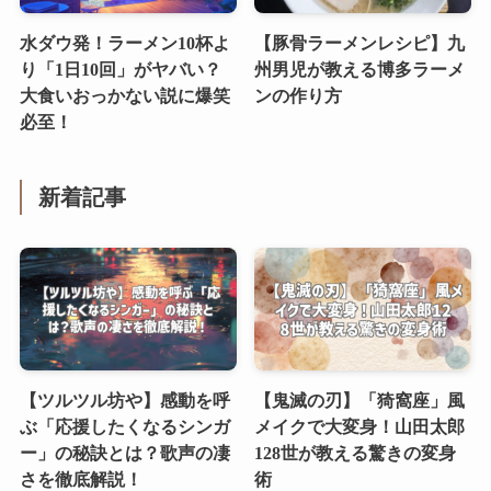
水ダウ発！ラーメン10杯よ
【豚骨ラーメンレシピ】九
り「1日10回」がヤバい？
州男児が教える博多ラーメ
大食いおっかない説に爆笑
ンの作り方
必至！
新着記事
【ツルツル坊や】感動を呼
【鬼滅の刃】「猗窩座」風
ぶ「応援したくなるシンガ
メイクで大変身！山田太郎
ー」の秘訣とは？歌声の凄
128世が教える驚きの変身
さを徹底解説！
術