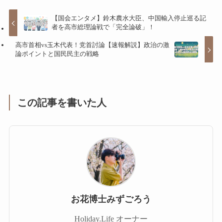
【国会エンタメ】鈴木農水大臣、中国輸入停止巡る記
者を高市総理論戦で「完全論破」！
高市首相vs玉木代表！党首討論【速報解説】政治の激
論ポイントと国民民主の戦略
この記事を書いた人
お花博士みずごろう
Holiday.Life オーナー