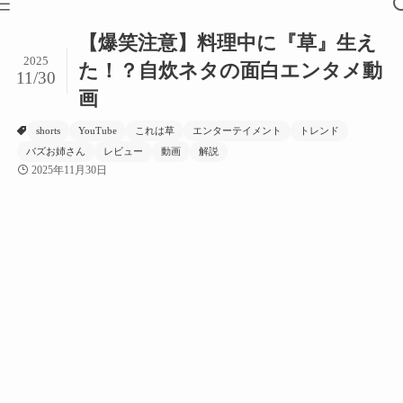
【爆笑注意】料理中に『草』生え
2025
た！？自炊ネタの面白エンタメ動
11/30
画
shorts
YouTube
これは草
エンターテイメント
トレンド
バズお姉さん
レビュー
動画
解説
2025年11月30日