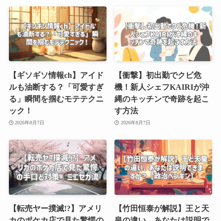
【ギソギソ情報ch】アイド
【衝撃】初出勤でクビ危
ルも油断する？「可愛すぎ
機！新人シェフKAIRIが沖
る」瞬間を掴むモテテクニ
縄のキッチンで奇跡を起こ
ック！
す方法
2026年8月7日
2026年8月7日
【転売ヤー撲滅!?】アメリ
【竹田恒泰が解説】王と天
カのポケカ店で見た驚愕の
皇の違い、あなたは説明で