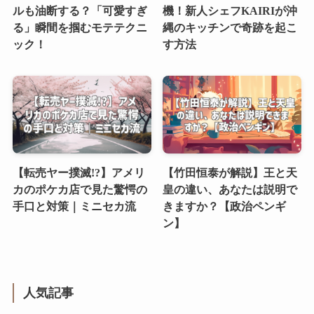
ルも油断する？「可愛すぎ
機！新人シェフKAIRIが沖
る」瞬間を掴むモテテクニ
縄のキッチンで奇跡を起こ
ック！
す方法
【転売ヤー撲滅!?】アメリ
【竹田恒泰が解説】王と天
カのポケカ店で見た驚愕の
皇の違い、あなたは説明で
手口と対策｜ミニセカ流
きますか？【政治ペンギ
ン】
人気記事