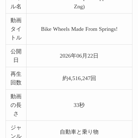
ル名
Zng)
動画
タイ
Bike Wheels Made From Springs!
トル
公開
2026年06月22日
日
再生
約4,516,247回
回数
動画
の長
33秒
さ
ジャ
自動車と乗り物
ンル