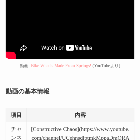
動画:
Bike Wheels Made From Springs!
(YouTubeより)
動画の基本情報
項目
内容
チャ
[Constructive Chaos](https://www.youtube.
ンネ
com/channel/UCehnsdlptmkMppaDmORA