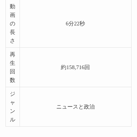
動
画
の
6分22秒
長
さ
再
生
約158,716回
回
数
ジ
ャ
ニュースと政治
ン
ル