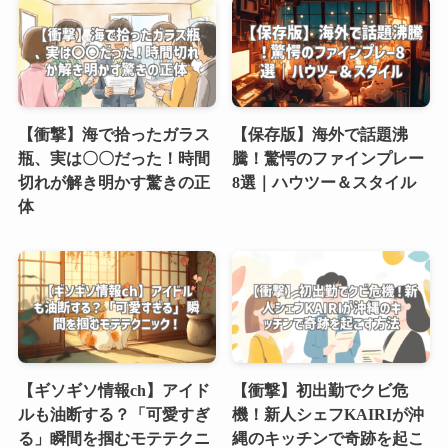
【衝撃】海で拾ったガラス
【保存版】海外で話題沸
瓶、実は〇〇だった！時間
騰！驚愕のファインプレー
切れが解き明かす驚きの正
8選｜ハウツー＆スタイル
体
【ギソギソ情報ch】アイド
【衝撃】初出勤でクビ危
ルも油断する？「可愛すぎ
機！新人シェフKAIRIが沖
る」瞬間を掴むモテテクニ
縄のキッチンで奇跡を起こ