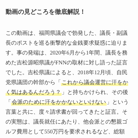
動画の見どころを徹底解説！
この動画は、福岡県議会で勃発した、議長・副議
長のポストを巡る衝撃的な金銭要求疑惑に迫りま
す。事の発端は、2020年6月から1年間、議長を務
めた吉松源昭県議がFNNの取材に対し語った証言
でした。吉松県議によると、2018年12月頃、自民
党県議団の幹部から「
これから議会運営に汗をか
く気はあるんだろう？
」と持ちかけられ、その後
「
会派のために汗をかかないといけない
」という
言葉と共に、度々請求書が回ってきたと証言。そ
の実態は、議長就任にあたり、他会派との懇親ゴ
ルフ費用として550万円を要求されるなど、総額