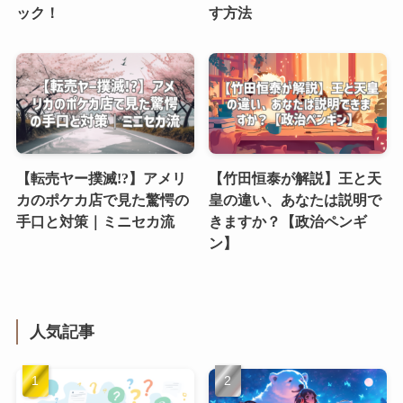
ック！
す方法
【転売ヤー撲滅!?】アメリ
【竹田恒泰が解説】王と天
カのポケカ店で見た驚愕の
皇の違い、あなたは説明で
手口と対策｜ミニセカ流
きますか？【政治ペンギ
ン】
人気記事