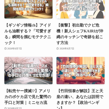
【ギソギソ情報ch】アイド
【衝撃】初出勤でクビ危
ルも油断する？「可愛すぎ
機！新人シェフKAIRIが沖
る」瞬間を掴むモテテクニ
縄のキッチンで奇跡を起こ
ック！
す方法
2026年8月7日
2026年8月7日
【転売ヤー撲滅!?】アメリ
【竹田恒泰が解説】王と天
カのポケカ店で見た驚愕の
皇の違い、あなたは説明で
手口と対策｜ミニセカ流
きますか？【政治ペンギ
ン】
2026年8月7日