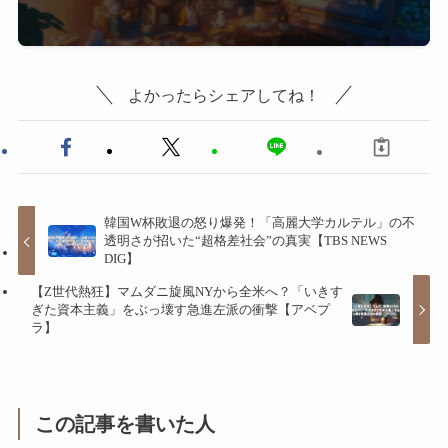
よかったらシェアしてね！
韓国W杯敗退の怒り爆発！「高麗大学カルテル」の不
透明さが招いた“超格差社会”の真実【TBS NEWS
DIG】
【Z世代熱狂】マムダニ旋風NYから全米へ？「いきす
ぎた資本主義」をぶっ壊す急進左派の衝撃【アベプ
ラ】
この記事を書いた人