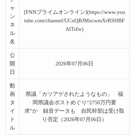
ャ
[FNNプライムオンライン](https://www.you
ン
tube.com/channel/UCoQBJMzcwmXrRSHBF
ネ
AlTsIw)
ル
名
公
開
2026年07月06日
日
動
画
県議「カツアゲされたようなもの」 福
タ
岡県議会ポストめぐり“2750万円要
イ
求”か 録音データも 自民幹部は受け取
ト
り否定（2026年07月06日）
ル