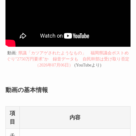
動画:
県議「カツアゲされたようなもの」 福岡県議会ポストめ
ぐり“2750万円要求”か 録音データも 自民幹部は受け取り否定
（2026年07月06日）
(YouTubeより)
動画の基本情報
項
内容
目
チ