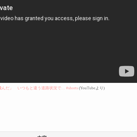
だ」 いつもと違う道路状況で… #shorts
(YouTubeより)