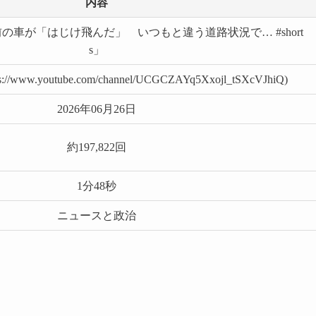
内容
の車が「はじけ飛んだ」 いつもと違う道路状況で… #short
s」
://www.youtube.com/channel/UCGCZAYq5Xxojl_tSXcVJhiQ)
2026年06月26日
約197,822回
1分48秒
ニュースと政治