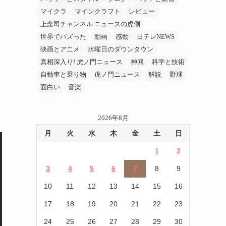
マイクラ
マインクラフト
レビュー
上念司チャンネル ニュースの虎側
世界でバズった
動画
感動
日テレNEWS
映画とアニメ
水曜日のダウンタウン
真相深入り! 虎ノ門ニュース
神回
科学と技術
自動車と乗り物
虎ノ門ニュース
解説
野球
面白い
音楽
2026年8月
月
火
水
木
金
土
日
1
2
3
4
5
6
7
8
9
10
11
12
13
14
15
16
17
18
19
20
21
22
23
24
25
26
27
28
29
30