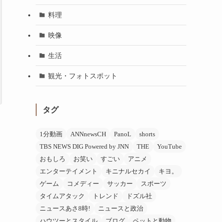
料理
映像
生活
観光・フォトスポット
タグ
1分動画
ANNnewsCH
PanoL
shorts
TBS NEWS DIG Powered by JNN
THE
YouTube
おもしろ
お笑い
すごい
アニメ
エンターテイメント
キニナルセカイ
キヨ。
ゲーム
コメディー
サッカー
スポーツ
タイムアタック
トレンド
ドズル社
ニュースあさ8時!
ニュースと政治
ハウツーとスタイル
ブログ
ペットと動物