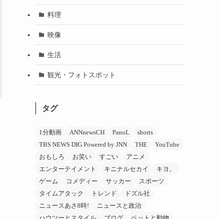
料理
映像
生活
観光・フォトスポット
タグ
1分動画
ANNnewsCH
PanoL
shorts
TBS NEWS DIG Powered by JNN
THE
YouTube
おもしろ
お笑い
すごい
アニメ
エンターテイメント
キニナルセカイ
キヨ。
ゲーム
コメディー
サッカー
スポーツ
タイムアタック
トレンド
ドズル社
ニュースあさ8時!
ニュースと政治
ハウツーとスタイル
ブログ
ペットと動物