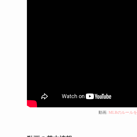
動画:
MLBのルール