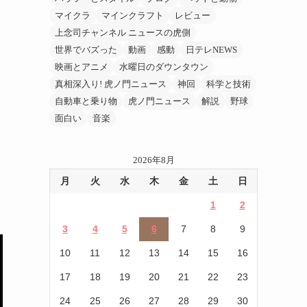
マイクラ
マインクラフト
レビュー
上念司チャンネル ニュースの虎側
世界でバズった
動画
感動
日テレNEWS
映画とアニメ
水曜日のダウンタウン
真相深入り! 虎ノ門ニュース
神回
科学と技術
自動車と乗り物
虎ノ門ニュース
解説
野球
面白い
音楽
2026年8月
月
火
水
木
金
土
日
1
2
3
4
5
6
7
8
9
10
11
12
13
14
15
16
17
18
19
20
21
22
23
24
25
26
27
28
29
30