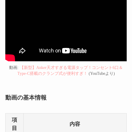
動画:
【新型】Anker天才すぎる電源タップ！コンセント6口＆
Type-C搭載のクランプ式が便利すぎ！
(YouTubeより)
動画の基本情報
項
内容
目