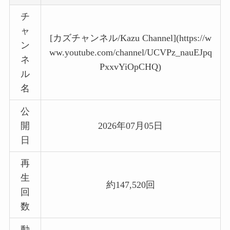
チ
ャ
[カズチャンネル/Kazu Channel](https://w
ン
ww.youtube.com/channel/UCVPz_nauEJpq
ネ
PxxvYiOpCHQ)
ル
名
公
開
2026年07月05日
日
再
生
約147,520回
回
数
動