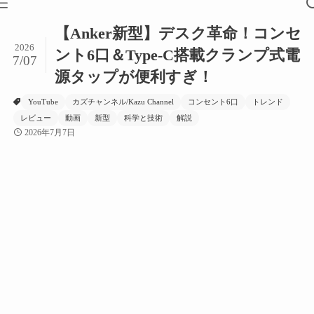
【Anker新型】デスク革命！コンセ
2026
ント6口＆Type-C搭載クランプ式電
7/07
源タップが便利すぎ！
YouTube
カズチャンネル/Kazu Channel
コンセント6口
トレンド
レビュー
動画
新型
科学と技術
解説
2026年7月7日