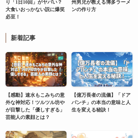
り「1日10回」がヤバい？
州男児が教える博多ラーメ
大食いおっかない説に爆笑
ンの作り方
必至！
新着記事
【感動】速水もこみちの意
【億万長者の流儀】「ドア
外な神対応！ツルツル坊や
パンチ」の本当の意味と人
が目撃した「優しすぎる」
生を変える秘訣！
芸能人の素顔とは？