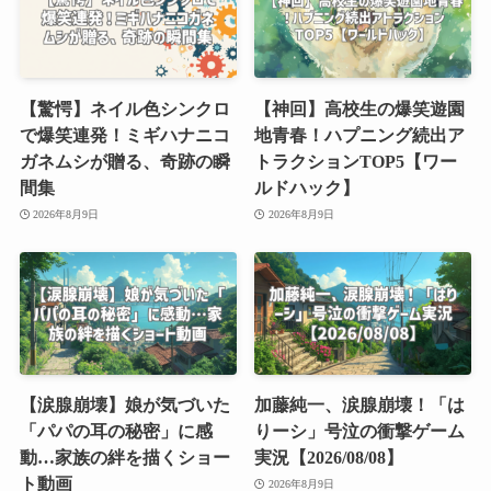
【驚愕】ネイル色シンクロ
【神回】高校生の爆笑遊園
で爆笑連発！ミギハナニコ
地青春！ハプニング続出ア
ガネムシが贈る、奇跡の瞬
トラクションTOP5【ワー
間集
ルドハック】
2026年8月9日
2026年8月9日
【涙腺崩壊】娘が気づいた
加藤純一、涙腺崩壊！「は
「パパの耳の秘密」に感
りーシ」号泣の衝撃ゲーム
動…家族の絆を描くショー
実況【2026/08/08】
ト動画
2026年8月9日