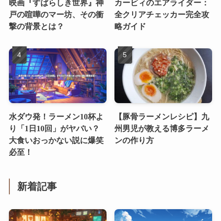
映画『すばらしき世界』神
カービィのエアライダー：
戸の喧嘩のマー坊、その衝
全クリアチェッカー完全攻
撃の背景とは？
略ガイド
水ダウ発！ラーメン10杯よ
【豚骨ラーメンレシピ】九
り「1日10回」がヤバい？
州男児が教える博多ラーメ
大食いおっかない説に爆笑
ンの作り方
必至！
新着記事