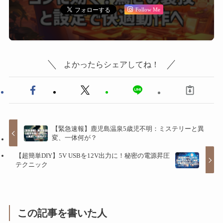
Follow Me
よかったらシェアしてね！
【緊急速報】鹿児島温泉5歳児不明：ミステリーと異
変、一体何が？
【超簡単DIY】5V USBを12V出力に！秘密の電源昇圧
テクニック
この記事を書いた人