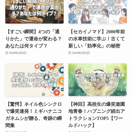
【すごい瞬間】4つの「通
【セカイノマド】2000年前
りかた」で運命が変わる？
の水車技術に学ぶ！古くて
あなたは何タイプ？
新しい「効率化」の秘密
2026年8月9日
2026年8月9日
【驚愕】ネイル色シンクロ
【神回】高校生の爆笑遊園
で爆笑連発！ミギハナニコ
地青春！ハプニング続出ア
ガネムシが贈る、奇跡の瞬
トラクションTOP5【ワー
間集
ルドハック】