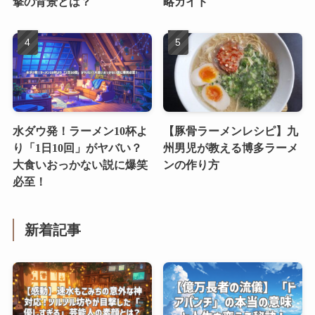
撃の背景とは？
略ガイド
水ダウ発！ラーメン10杯よ
【豚骨ラーメンレシピ】九
り「1日10回」がヤバい？
州男児が教える博多ラーメ
大食いおっかない説に爆笑
ンの作り方
必至！
新着記事