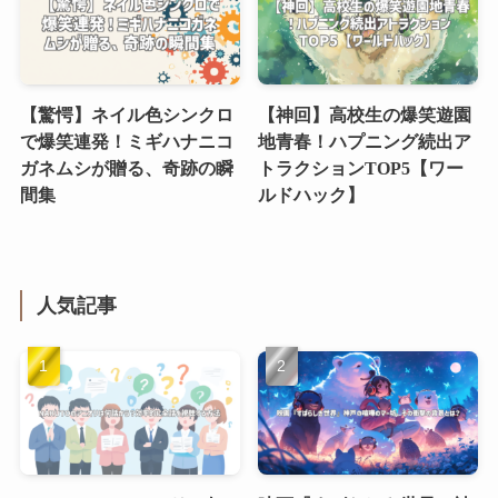
【驚愕】ネイル色シンクロ
【神回】高校生の爆笑遊園
で爆笑連発！ミギハナニコ
地青春！ハプニング続出ア
ガネムシが贈る、奇跡の瞬
トラクションTOP5【ワー
間集
ルドハック】
人気記事