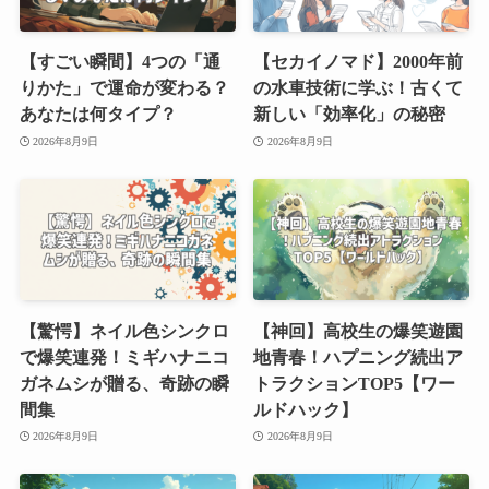
【すごい瞬間】4つの「通
【セカイノマド】2000年前
りかた」で運命が変わる？
の水車技術に学ぶ！古くて
あなたは何タイプ？
新しい「効率化」の秘密
2026年8月9日
2026年8月9日
【驚愕】ネイル色シンクロ
【神回】高校生の爆笑遊園
で爆笑連発！ミギハナニコ
地青春！ハプニング続出ア
ガネムシが贈る、奇跡の瞬
トラクションTOP5【ワー
間集
ルドハック】
2026年8月9日
2026年8月9日