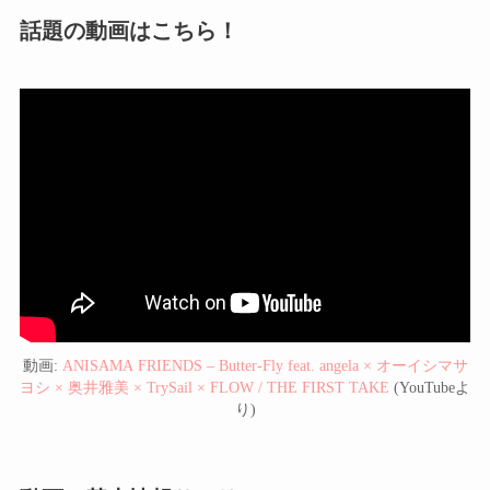
話題の動画はこちら！
動画:
ANISAMA FRIENDS – Butter-Fly feat. angela × オーイシマサ
ヨシ × 奥井雅美 × TrySail × FLOW / THE FIRST TAKE
(YouTubeよ
り)