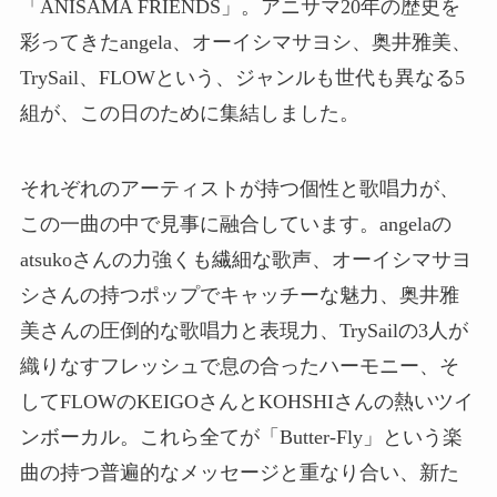
「ANISAMA FRIENDS」。アニサマ20年の歴史を
彩ってきたangela、オーイシマサヨシ、奥井雅美、
TrySail、FLOWという、ジャンルも世代も異なる5
組が、この日のために集結しました。
それぞれのアーティストが持つ個性と歌唱力が、
この一曲の中で見事に融合しています。angelaの
atsukoさんの力強くも繊細な歌声、オーイシマサヨ
シさんの持つポップでキャッチーな魅力、奥井雅
美さんの圧倒的な歌唱力と表現力、TrySailの3人が
織りなすフレッシュで息の合ったハーモニー、そ
してFLOWのKEIGOさんとKOHSHIさんの熱いツイ
ンボーカル。これら全てが「Butter-Fly」という楽
曲の持つ普遍的なメッセージと重なり合い、新た