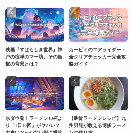
映画『すばらしき世界』神
カービィのエアライダー：
戸の喧嘩のマー坊、その衝
全クリアチェッカー完全攻
撃の背景とは？
略ガイド
水ダウ発！ラーメン10杯よ
【豚骨ラーメンレシピ】九
り「1日10回」がヤバい？
州男児が教える博多ラーメ
大食いおっかない説に爆笑
ンの作り方