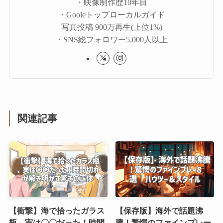
・映像制作歴10年目
・Gooleトップローカルガイド
写真投稿 900万再生(上位1%)
・SNS総フォロワー5,000人以上
関連記事
【衝撃】海で拾ったガラス
【保存版】海外で話題沸
瓶、実は〇〇だった！時間
騰！驚愕のファインプレー