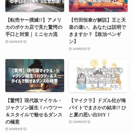
【転売ヤー撲滅!?】アメリ
【竹田恒泰が解説】王と天
カのポケカ店で見た驚愕の
皇の違い、あなたは説明で
手口と対策｜ミニセカ流
きますか？【政治ペンギ
ン】
2026年8月7日
2026年8月7日
【驚愕】現代版マイケル・
【マイクラ】ドズル社が海
ジャクソン誕生！ハウツー
バイトでまさかの結末!? ひ
＆スタイルで魅せるダンス
と夏の思い出DIY！
の極意
2026年8月7日
2026年8月7日