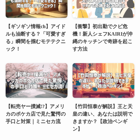
【ギソギソ情報ch】アイド
【衝撃】初出勤でクビ危
ルも油断する？「可愛すぎ
機！新人シェフKAIRIが沖
る」瞬間を掴むモテテクニ
縄のキッチンで奇跡を起こ
ック！
す方法
【転売ヤー撲滅!?】アメリ
【竹田恒泰が解説】王と天
カのポケカ店で見た驚愕の
皇の違い、あなたは説明で
手口と対策｜ミニセカ流
きますか？【政治ペンギ
ン】