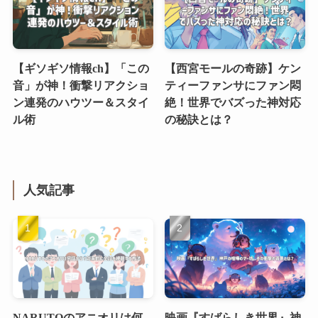
【ギソギソ情報ch】「この
【西宮モールの奇跡】ケン
音」が神！衝撃リアクショ
ティーファンサにファン悶
ン連発のハウツー＆スタイ
絶！世界でバズった神対応
ル術
の秘訣とは？
人気記事
NARUTOのアニオリは何
映画『すばらしき世界』神