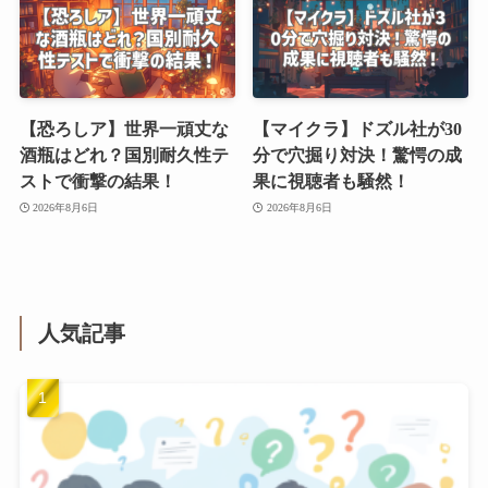
【恐ろしア】世界一頑丈な
【マイクラ】ドズル社が30
酒瓶はどれ？国別耐久性テ
分で穴掘り対決！驚愕の成
ストで衝撃の結果！
果に視聴者も騒然！
2026年8月6日
2026年8月6日
人気記事