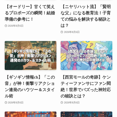
【オードリー】甘くて笑え
【ニヤリハット流】「賢明
るプロポーズの瞬間！結婚
な父」になる教育法！子育
準備の参考に！
ての悩みを解決する秘訣と
は？
2026年8月6日
2026年8月6日
【ギソギソ情報ch】「この
【西宮モールの奇跡】ケン
音」が神！衝撃リアクショ
ティーファンサにファン悶
ン連発のハウツー＆スタイ
絶！世界でバズった神対応
ル術
の秘訣とは？
2026年8月6日
2026年8月6日