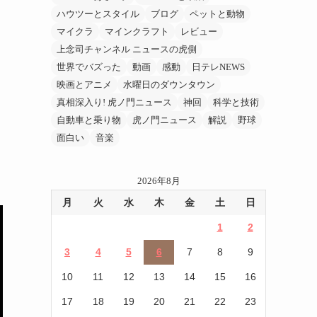
ハウツーとスタイル
ブログ
ペットと動物
マイクラ
マインクラフト
レビュー
上念司チャンネル ニュースの虎側
世界でバズった
動画
感動
日テレNEWS
映画とアニメ
水曜日のダウンタウン
真相深入り! 虎ノ門ニュース
神回
科学と技術
自動車と乗り物
虎ノ門ニュース
解説
野球
面白い
音楽
2026年8月
月
火
水
木
金
土
日
1
2
3
4
5
6
7
8
9
10
11
12
13
14
15
16
17
18
19
20
21
22
23