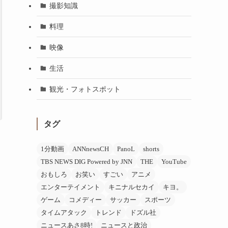
撮影知識
料理
映像
生活
観光・フォトスポット
タグ
1分動画
ANNnewsCH
PanoL
shorts
TBS NEWS DIG Powered by JNN
THE
YouTube
おもしろ
お笑い
すごい
アニメ
エンターテイメント
キニナルセカイ
キヨ。
ゲーム
コメディー
サッカー
スポーツ
タイムアタック
トレンド
ドズル社
ニュースあさ8時!
ニュースと政治