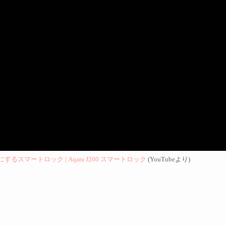
マートロック | Aqara J200 スマートロック
(YouTubeより)