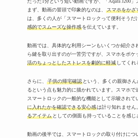
たった1分という短い動画ですが、「Aqara J2
まず、動画の冒頭で印象的なのは、
スマホをかざ
は、多くの人が「スマートロックって便利そうだ
感的でスムーズな操作感
を伝えています。
動画では、具体的な利用シーンもいくつか紹介さ
ら鍵を取り出すのが一苦労ですが、スマホをポケ
活のちょっとしたストレスを劇的に軽減
してくれ
さらに、
子供の帰宅確認
という、多くの親御さん
るという点も魅力的に描かれています。スマホで
スマートロックの一般的な機能として示唆されて
に入れたかを確認できる安心感
は計り知れません
るアイテム
としての側面も持っていることを感じ
動画の後半では、スマートロックの取り付けにつ