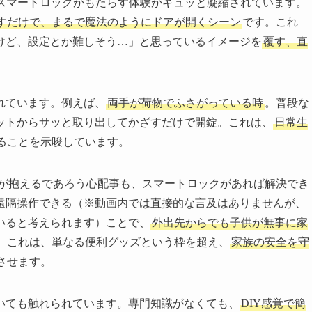
00」スマートロックがもたらす体験がギュッと凝縮されています。
すだけで、まるで魔法のようにドアが開くシーン
です。これ
けど、設定とか難しそう…」と思っているイメージを
覆す、直
れています。例えば、
両手が荷物でふさがっている時
。普段な
ットからサッと取り出してかざすだけで開錠。これは、
日常生
ることを示唆しています。
が抱えるであろう心配事も、スマートロックがあれば解決でき
遠隔操作できる（※動画内では直接的な言及はありませんが、
いると考えられます）ことで、
外出先からでも子供が無事に家
。これは、単なる便利グッズという枠を超え、
家族の安全を守
させます。
いても触れられています。専門知識がなくても、
DIY感覚で簡