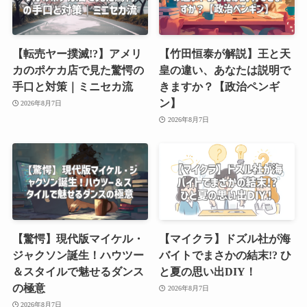
【転売ヤー撲滅!?】アメリ
【竹田恒泰が解説】王と天
カのポケカ店で見た驚愕の
皇の違い、あなたは説明で
手口と対策｜ミニセカ流
きますか？【政治ペンギ
ン】
2026年8月7日
2026年8月7日
【驚愕】現代版マイケル・
【マイクラ】ドズル社が海
ジャクソン誕生！ハウツー
バイトでまさかの結末!? ひ
＆スタイルで魅せるダンス
と夏の思い出DIY！
の極意
2026年8月7日
2026年8月7日