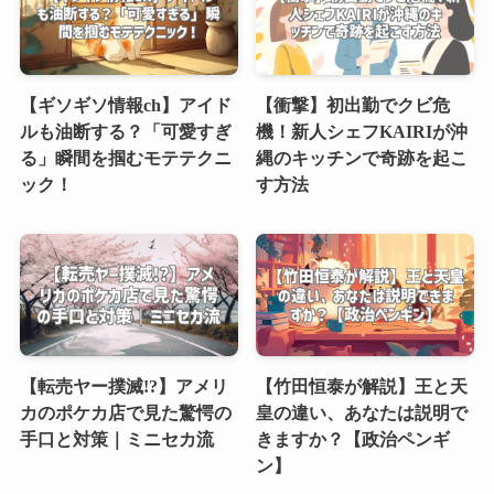
【ギソギソ情報ch】アイド
【衝撃】初出勤でクビ危
ルも油断する？「可愛すぎ
機！新人シェフKAIRIが沖
る」瞬間を掴むモテテクニ
縄のキッチンで奇跡を起こ
ック！
す方法
【転売ヤー撲滅!?】アメリ
【竹田恒泰が解説】王と天
カのポケカ店で見た驚愕の
皇の違い、あなたは説明で
手口と対策｜ミニセカ流
きますか？【政治ペンギ
ン】