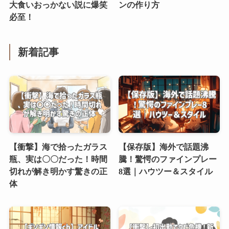
大食いおっかない説に爆笑
ンの作り方
必至！
新着記事
【衝撃】海で拾ったガラス
【保存版】海外で話題沸
瓶、実は〇〇だった！時間
騰！驚愕のファインプレー
切れが解き明かす驚きの正
8選｜ハウツー＆スタイル
体