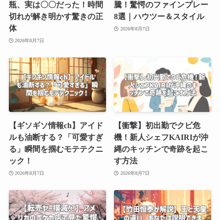
瓶、実は〇〇だった！時間
騰！驚愕のファインプレー
切れが解き明かす驚きの正
8選｜ハウツー＆スタイル
体
2026年8月7日
2026年8月7日
【ギソギソ情報ch】アイド
【衝撃】初出勤でクビ危
ルも油断する？「可愛すぎ
機！新人シェフKAIRIが沖
る」瞬間を掴むモテテクニ
縄のキッチンで奇跡を起こ
ック！
す方法
2026年8月7日
2026年8月7日