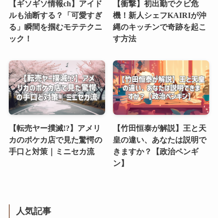
【ギソギソ情報ch】アイド
【衝撃】初出勤でクビ危
ルも油断する？「可愛すぎ
機！新人シェフKAIRIが沖
る」瞬間を掴むモテテクニ
縄のキッチンで奇跡を起こ
ック！
す方法
【転売ヤー撲滅!?】アメリ
【竹田恒泰が解説】王と天
カのポケカ店で見た驚愕の
皇の違い、あなたは説明で
手口と対策｜ミニセカ流
きますか？【政治ペンギ
ン】
人気記事