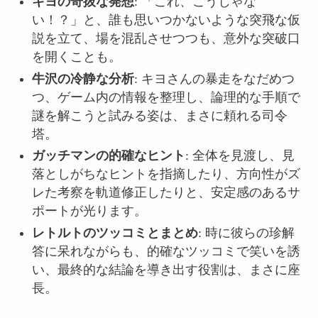
キヨの奇抜な発想
: 「これ、こうじゃな
い！？」と、誰も思いつかないような突飛な仮
説を立て、場を混乱させつつも、意外な突破口
を開くことも。
牛沢の冷静な分析
: キヨさんの暴走をなだめつ
つ、ゲーム内の情報を整理し、論理的な手順で
謎を解こうと試みる姿は、まさに頼れる司令
塔。
ガッチマンの的確なヒント
: 全体を見渡し、見
落としがちなヒントを指摘したり、方向性がズ
レた考察を軌道修正したりと、安定感のあるサ
ポートが光ります。
レトルトのツッコミとまとめ
: 時に彼らの珍解
答に呆れながらも、的確なツッコミで笑いを誘
い、最終的な結論を導き出す役割は、まさに座
長。