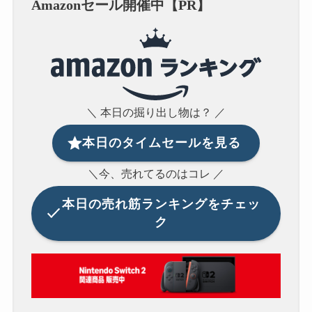
Amazonセール開催中【PR】
＼ 本日の掘り出し物は？ ／
本日のタイムセールを見る
＼今、売れてるのはコレ ／
本日の
売れ筋ランキングをチェッ
ク