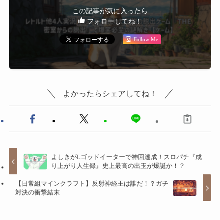
この記事が気に入ったら
フォローしてね！
Follow Me
よかったらシェアしてね！
よしきがLゴッドイーターで神回達成！スロパチ『成
り上がり人生録』史上最高の出玉が爆誕か！？
【日常組マインクラフト】反射神経王は誰だ！？ガチ
対決の衝撃結末