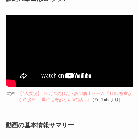
動画:
【4人実況】150万本売れた伝説の脱出ゲーム『THE 密室か
らの脱出 ～世にも奇妙な4つの話～』
(YouTubeより)
動画の基本情報サマリー