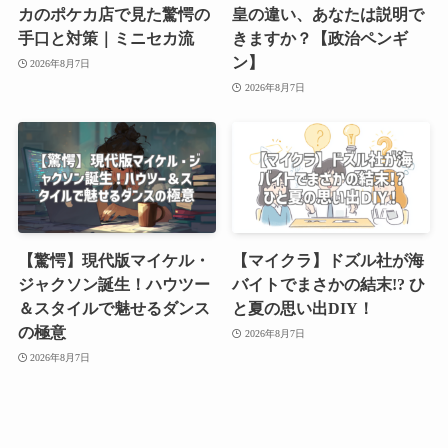
カのポケカ店で見た驚愕の
皇の違い、あなたは説明で
手口と対策｜ミニセカ流
きますか？【政治ペンギ
ン】
2026年8月7日
2026年8月7日
【驚愕】現代版マイケル・
【マイクラ】ドズル社が海
ジャクソン誕生！ハウツー
バイトでまさかの結末!? ひ
＆スタイルで魅せるダンス
と夏の思い出DIY！
の極意
2026年8月7日
2026年8月7日