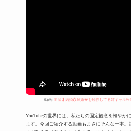
動画:
出産🤰結婚💍離婚💔を経験してる姉ギャル🤟🏼🩷#n
YouTubeの世界には、私たちの固定観念を軽や
ます。今回ご紹介する動画もまさにそんな一本。記