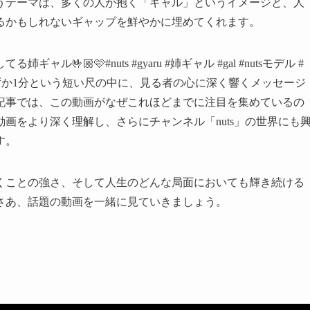
うテーマは、多くの人が抱く「ギャル」というイメージと、人
るかもしれないギャップを鮮やかに埋めてくれます。
🤟🏼🩷#nuts #gyaru #姉ギャル #gal #nutsモデル #
わずか1分という短い尺の中に、見る者の心に深く響くメッセージ
記事では、この動画がなぜこれほどまでに注目を集めているの
画をより深く理解し、さらにチャンネル「nuts」の世界にも
す。
くことの強さ、そして人生のどんな局面においても輝き続ける
さあ、話題の動画を一緒に見ていきましょう。