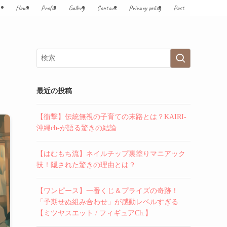
Home
Profile
Gallery
Contact
Privacy policy
Post
最近の投稿
【衝撃】伝統無視の子育ての末路とは？KAIRI-
沖縄ch-が語る驚きの結論
【はむもち流】ネイルチップ裏塗りマニアック
技！隠された驚きの理由とは？
【ワンピース】一番くじ＆プライズの奇跡！
「予期せぬ組み合わせ」が感動レベルすぎる
【ミツヤスエット / フィギュアCh.】