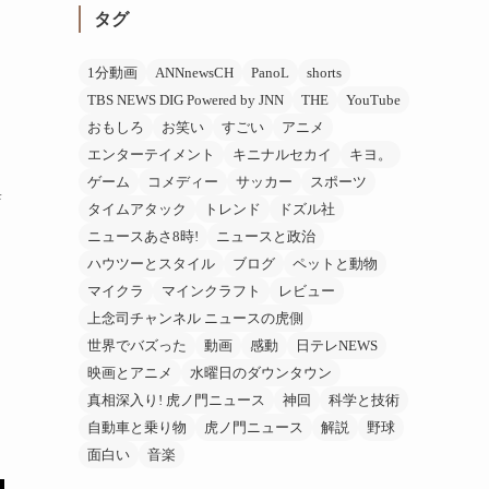
タグ
1分動画
ANNnewsCH
PanoL
shorts
TBS NEWS DIG Powered by JNN
THE
YouTube
おもしろ
お笑い
すごい
アニメ
エンターテイメント
キニナルセカイ
キヨ。
ゲーム
コメディー
サッカー
スポーツ
興
タイムアタック
トレンド
ドズル社
ニュースあさ8時!
ニュースと政治
ハウツーとスタイル
ブログ
ペットと動物
マイクラ
マインクラフト
レビュー
上念司チャンネル ニュースの虎側
世界でバズった
動画
感動
日テレNEWS
映画とアニメ
水曜日のダウンタウン
真相深入り! 虎ノ門ニュース
神回
科学と技術
自動車と乗り物
虎ノ門ニュース
解説
野球
面白い
音楽