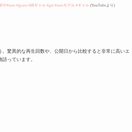
uts #gyaru #姉ギャル #gal #nutsモデル #ギャル
(YouTubeより)
う。驚異的な再生回数や、公開日から比較すると非常に高いエ
物語っています。