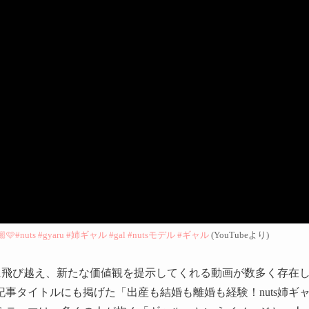
uts #gyaru #姉ギャル #gal #nutsモデル #ギャル
(YouTubeより)
かに飛び越え、新たな価値観を提示してくれる動画が数多く存在
事タイトルにも掲げた「出産も結婚も離婚も経験！nuts姉ギ