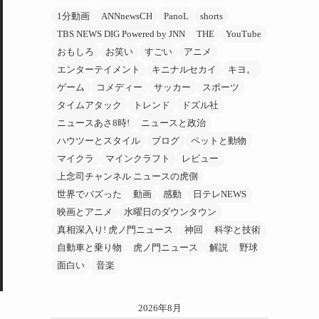
1分動画
ANNnewsCH
PanoL
shorts
TBS NEWS DIG Powered by JNN
THE
YouTube
おもしろ
お笑い
すごい
アニメ
エンターテイメント
キニナルセカイ
キヨ。
ゲーム
コメディー
サッカー
スポーツ
タイムアタック
トレンド
ドズル社
ニュースあさ8時!
ニュースと政治
ハウツーとスタイル
ブログ
ペットと動物
マイクラ
マインクラフト
レビュー
上念司チャンネル ニュースの虎側
世界でバズった
動画
感動
日テレNEWS
映画とアニメ
水曜日のダウンタウン
真相深入り! 虎ノ門ニュース
神回
科学と技術
自動車と乗り物
虎ノ門ニュース
解説
野球
面白い
音楽
2026年8月