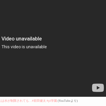
は水が制限されても…#前田健太 #pl学園
(YouTubeより)