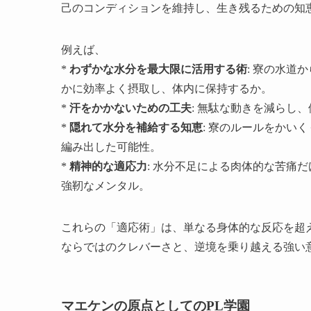
己のコンディションを維持し、生き残るための知
例えば、
*
わずかな水分を最大限に活用する術
: 寮の水道
かに効率よく摂取し、体内に保持するか。
*
汗をかかないための工夫
: 無駄な動きを減らし
*
隠れて水分を補給する知恵
: 寮のルールをかい
編み出した可能性。
*
精神的な適応力
: 水分不足による肉体的な苦痛
強靭なメンタル。
これらの「適応術」は、単なる身体的な反応を超
ならではのクレバーさと、逆境を乗り越える強い
マエケンの原点としてのPL学園