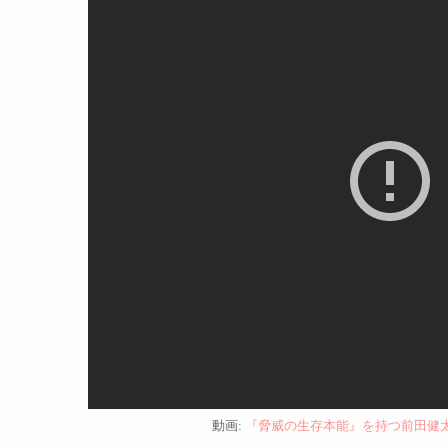
動画:
『脅威の生存本能』を持つ前田健太