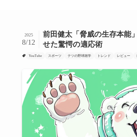
前田健太「脅威の生存本能
2025
8/12
せた驚愕の適応術
YouTube
スポーツ
テツの野球雑学
トレンド
レビュー