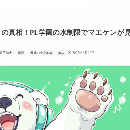
」の真相！PL学園の水制限でマエケンが
2025年8月12日
前田健太
動画
脅威の生存本能
解説