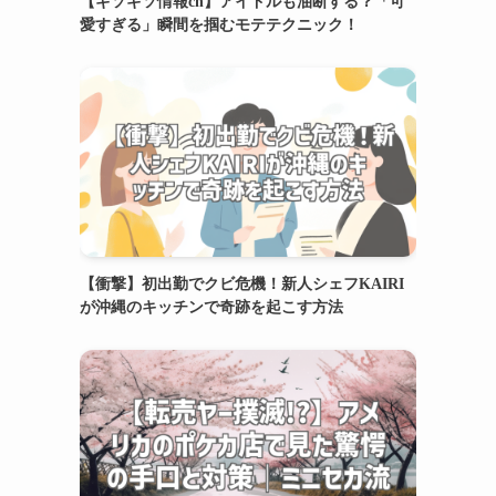
【ギソギソ情報ch】アイドルも油断する？「可
愛すぎる」瞬間を掴むモテテクニック！
【衝撃】初出勤でクビ危機！新人シェフKAIRI
が沖縄のキッチンで奇跡を起こす方法
名