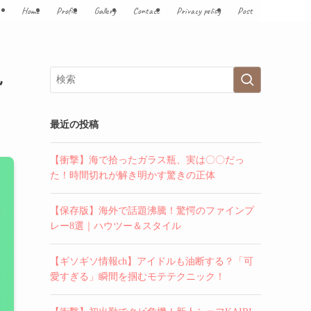
Home
Profile
Gallery
Contact
Privacy policy
Post
見
最近の投稿
【衝撃】海で拾ったガラス瓶、実は〇〇だっ
た！時間切れが解き明かす驚きの正体
【保存版】海外で話題沸騰！驚愕のファインプ
レー8選｜ハウツー＆スタイル
【ギソギソ情報ch】アイドルも油断する？「可
愛すぎる」瞬間を掴むモテテクニック！