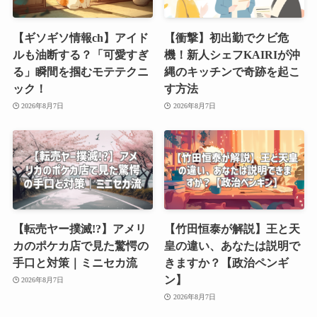
【ギソギソ情報ch】アイド
【衝撃】初出勤でクビ危
ルも油断する？「可愛すぎ
機！新人シェフKAIRIが沖
る」瞬間を掴むモテテクニ
縄のキッチンで奇跡を起こ
ック！
す方法
2026年8月7日
2026年8月7日
【転売ヤー撲滅!?】アメリ
【竹田恒泰が解説】王と天
カのポケカ店で見た驚愕の
皇の違い、あなたは説明で
手口と対策｜ミニセカ流
きますか？【政治ペンギ
ン】
2026年8月7日
2026年8月7日