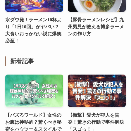
水ダウ発！ラーメン10杯よ
【豚骨ラーメンレシピ】九
り「1日10回」がヤバい？
州男児が教える博多ラーメ
大食いおっかない説に爆笑
ンの作り方
必至！
新着記事
【バズるワールド】女性の
【衝撃】愛犬が犯人を告
お腹は神秘的？驚くべき秘
発！驚きの行動で事件解決
密をハウツー＆スタイルで
「スゴっ！」