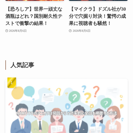
【恐ろしア】世界一頑丈な
【マイクラ】ドズル社が30
酒瓶はどれ？国別耐久性テ
分で穴掘り対決！驚愕の成
ストで衝撃の結果！
果に視聴者も騒然！
2026年8月6日
2026年8月6日
人気記事