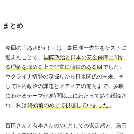
まとめ
今回の「あさ8時！」は、島田洋一先生をゲストに
迎えたことで、
国際政治と日本の安全保障に関す
る理解を深める上で非常に価値のある回
でした。
ウクライナ情勢の深掘りから日米関係の未来、そ
して国内政治の課題とメディアの偏向まで、多岐
にわたるテーマが2時間以上にわたって熱く議論さ
れ、私は
終始前のめりで視聴していました
。
百田さんと有本さんのMCとしての安定感と、島田