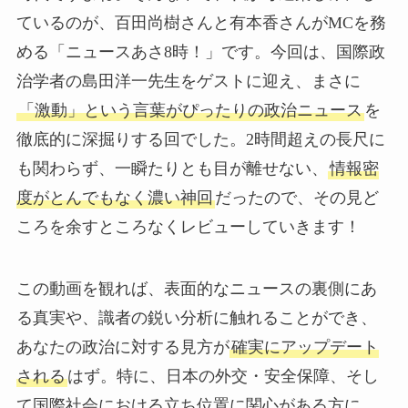
ているのが、百田尚樹さんと有本香さんがMCを務
める「ニュースあさ8時！」です。今回は、国際政
治学者の島田洋一先生をゲストに迎え、まさに
「激動」という言葉がぴったりの政治ニュース
を
徹底的に深掘りする回でした。2時間超えの長尺に
も関わらず、一瞬たりとも目が離せない、
情報密
度がとんでもなく濃い神回
だったので、その見ど
ころを余すところなくレビューしていきます！
この動画を観れば、表面的なニュースの裏側にあ
る真実や、識者の鋭い分析に触れることができ、
あなたの政治に対する見方が
確実にアップデート
される
はず。特に、日本の外交・安全保障、そし
て国際社会における立ち位置に関心がある方に