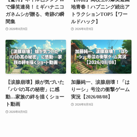
で爆笑連発！ミギハナニコ
地青春！ハプニング続出ア
ガネムシが贈る、奇跡の瞬
トラクションTOP5【ワー
間集
ルドハック】
2026年8月9日
2026年8月9日
【涙腺崩壊】娘が気づいた
加藤純一、涙腺崩壊！「は
「パパの耳の秘密」に感
りーシ」号泣の衝撃ゲーム
動…家族の絆を描くショー
実況【2026/08/08】
ト動画
2026年8月9日
2026年8月9日