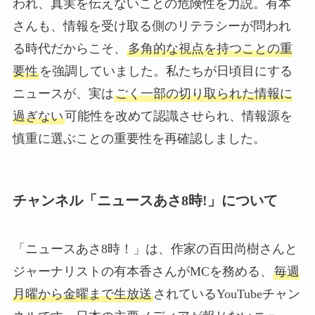
われ、真実を伝えないことの危険性を力説。有本
さんも、情報を受け取る側のリテラシーが問われ
る時代だからこそ、
多角的な視点を持つことの重
要性
を強調していました。私たちが日頃目にする
ニュースが、実は
ごく一部の切り取られた情報に
過ぎない
可能性を改めて認識させられ、情報源を
慎重に選ぶことの重要性を再確認しました。
チャンネル「ニュースあさ8時!」について
「ニュースあさ8時！」は、作家の百田尚樹さんと
ジャーナリストの有本香さんがMCを務める、
毎週
月曜から金曜まで生放送
されているYouTubeチャン