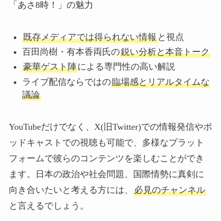
「あさ8時！」の魅力
既存メディアでは得られない情報
と視点
百田尚樹・有本香両氏の
鋭い分析と本音トーク
豪華ゲスト陣
による専門性の高い解説
ライブ配信ならではの
臨場感とリアルタイムな
議論
YouTubeだけでなく、X(旧Twitter)での情報発信やポ
ッドキャストでの視聴も可能で、多様なプラット
フォームで彼らのコンテンツを楽しむことができ
ます。日本の政治や社会問題、国際情勢に真剣に
向き合いたいと考える方には、
必見のチャンネル
と言えるでしょう。