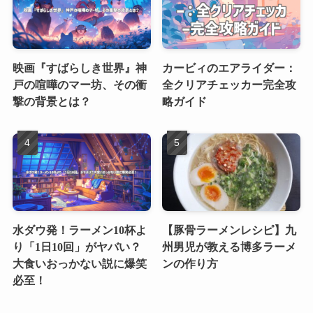
映画『すばらしき世界』神
カービィのエアライダー：
戸の喧嘩のマー坊、その衝
全クリアチェッカー完全攻
撃の背景とは？
略ガイド
水ダウ発！ラーメン10杯よ
【豚骨ラーメンレシピ】九
り「1日10回」がヤバい？
州男児が教える博多ラーメ
大食いおっかない説に爆笑
ンの作り方
必至！