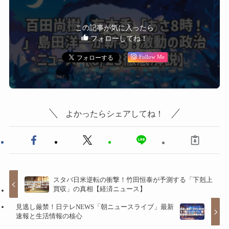
この記事が気に入ったら
フォローしてね！
Follow Me
よかったらシェアしてね！
スタバ日米逆転の衝撃！竹田恒泰が予測する「下剋上
買収」の真相【経済ニュース】
見逃し厳禁！日テレNEWS「朝ニュースライブ」最新
速報と生活情報の核心