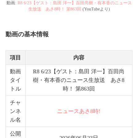
動画:
R8 6/23【ゲスト：島田 洋一】百田尚樹・有本香のニュース
生放送 あさ8時！ 第863回
(YouTubeより)
動画の基本情報
項目
内容
動画
R8 6/23【ゲスト：島田 洋一】百田尚
タイ
樹・有本香のニュース生放送 あさ8
トル
時！ 第863回
チャ
ンネ
ニュースあさ8時!
ル名
公開