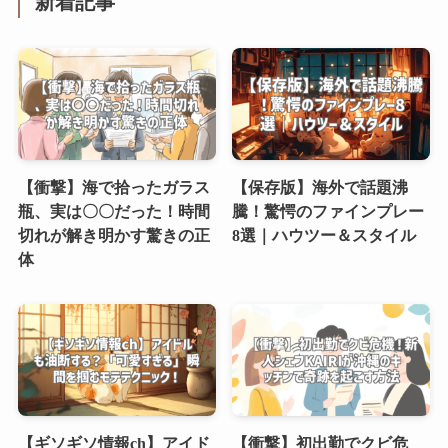
新着記事
【衝撃】海で拾ったガラス
【保存版】海外で話題沸
瓶、実は〇〇だった！時間
騰！驚愕のファインプレー
切れが解き明かす驚きの正
8選｜ハウツー＆スタイル
体
【ギソギソ情報ch】アイド
【衝撃】初出勤でクビ危