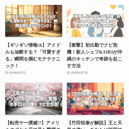
【ギソギソ情報ch】アイド
【衝撃】初出勤でクビ危
ルも油断する？「可愛すぎ
機！新人シェフKAIRIが沖
る」瞬間を掴むモテテクニ
縄のキッチンで奇跡を起こ
ック！
す方法
2026年8月7日
2026年8月7日
【転売ヤー撲滅!?】アメリ
【竹田恒泰が解説】王と天