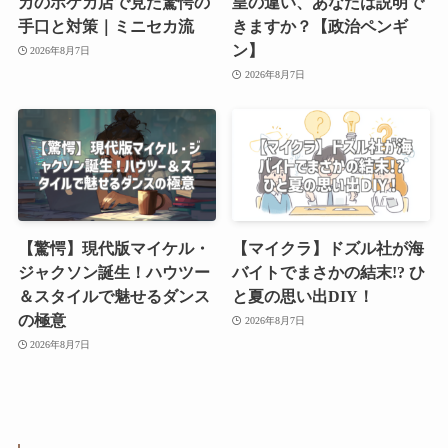
カのポケカ店で見た驚愕の
皇の違い、あなたは説明で
手口と対策｜ミニセカ流
きますか？【政治ペンギ
ン】
2026年8月7日
2026年8月7日
【驚愕】現代版マイケル・
【マイクラ】ドズル社が海
ジャクソン誕生！ハウツー
バイトでまさかの結末!? ひ
＆スタイルで魅せるダンス
と夏の思い出DIY！
の極意
2026年8月7日
2026年8月7日