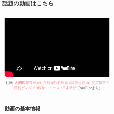
話題の動画はこちら
動画:
内閣広報官が崩した経歴詐称報道 #高市総理 #内閣広報官 #
日刊ゲンダイ #政治ニュース #日本政治
(YouTubeより)
動画の基本情報