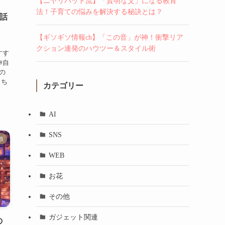
【ニヤリハット流】「賢明な父」になる教育
法！子育ての悩みを解決する秘訣とは？
9話
【ギソギソ情報ch】「この音」が神！衝撃リア
クション連発のハウツー＆スタイル術
おすす
 #自
題の
っち
カテゴリー
AI
SNS
他
WEB
お花
その他
ガジェット関連
の