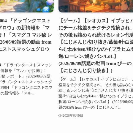
004 『ドラゴンクエスト
【ゲーム】【レオカス】イブラヒ
グロウ』の新情報を「マ
にチーム格差をチクチク指摘され
！「スマグロ マル秘 レ
その後も詰められ続けるレオン代
26/06/09話題の動画 from
【にじさんじ/切り抜き/葛葉/叶/白
エストスマッシュグロウ
らむね/k4sen/橘ひなの/イブラヒム
迦/ローレン/焼きパン/LoL】
(2026/06/09話題の動画 from びーの
04 『ドラゴンクエストスマッシ
【にじさんじ切り抜き】)
新情報を「マル」がお届け！
 レポート」 (2026/06/09話
【ゲーム】【レオカス】イブラヒムにチー
m ドラゴンクエストスマッシュグ
格差をチクチク指摘され、その後も詰めら
: #004 『ドラゴンクエストスマ
続けるレオン代表【にじさんじ/切り抜き/
の新情報を「マル...
葉/叶/白波らむね/k4sen/橘ひなの/イブラヒ
釈迦/ローレン/焼きパン/LoL】 (2026/06/0
題の動画 from びーの【にじさんじ...
2026年6月9日