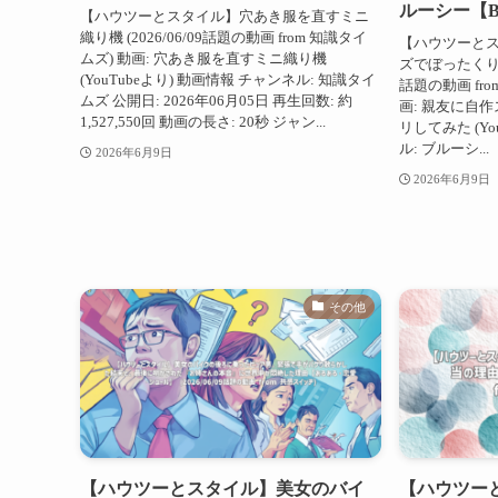
ルーシー【Blu
【ハウツーとスタイル】穴あき服を直すミニ
織り機 (2026/06/09話題の動画 from 知識タイ
【ハウツーと
ムズ) 動画: 穴あき服を直すミニ織り機
ズでぼったくり
(YouTubeより) 動画情報 チャンネル: 知識タイ
話題の動画 from
ムズ 公開日: 2026年06月05日 再生回数: 約
画: 親友に自作
1,527,550回 動画の長さ: 20秒 ジャン...
リしてみた (Yo
ル: ブルーシ...
2026年6月9日
2026年6月9日
その他
【ハウツーとスタイル】美女のバイ
【ハウツー