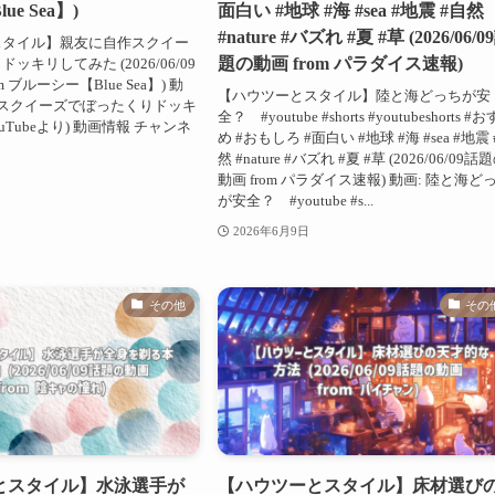
e Sea】)
面白い #地球 #海 #sea #地震 #自然
#nature #バズれ #夏 #草 (2026/06/0
スタイル】親友に自作スクイー
題の動画 from パラダイス速報)
ドッキリしてみた (2026/06/09
 ブルーシー【Blue Sea】) 動
【ハウツーとスタイル】陸と海どっちが安
スクイーズでぼったくりドッキ
全？ #youtube #shorts #youtubeshorts #
uTubeより) 動画情報 チャンネ
め #おもしろ #面白い #地球 #海 #sea #地震
然 #nature #バズれ #夏 #草 (2026/06/09話
動画 from パラダイス速報) 動画: 陸と海ど
が安全？ #youtube #s...
2026年6月9日
その他
その
とスタイル】水泳選手が
【ハウツーとスタイル】床材選び