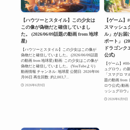
【ハウツーとスタイル】この少女は
【ゲーム】#
この像が偽物だと確信していまし
スマッシュ
た。 (2026/06/09話題の動画 from 地球
ル」がお届け
星)
ポート」 (20
ドラゴンク
【ハウツーとスタイル】この少女はこの像が
公式)
偽物だと確信していました。 (2026/06/09話題
の動画 from 地球星) 動画: この少女はこの像が
【ゲーム】#0
偽物だと確信していました。 (YouTubeより)
ュグロウ』の
動画情報 チャンネル: 地球星 公開日: 2026年06
「スマグロ マル秘
月06日 再生回数: 約2,003,7...
題の動画 fro
ロウ公式) 動画
2026年6月9日
ッシュグロウ』
2026年6月9日