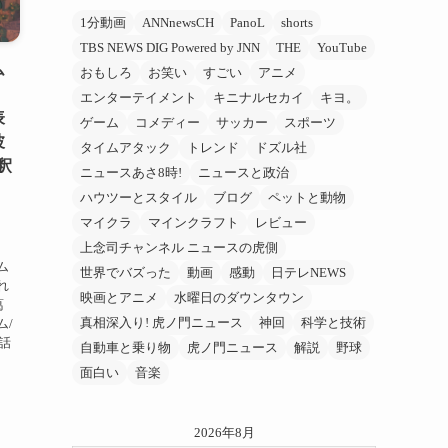
1分動画
ANNnewsCH
PanoL
shorts
TBS NEWS DIG Powered by JNN
THE
YouTube
ム
おもしろ
お笑い
すごい
アニメ
、
エンターテイメント
キニナルセカイ
キヨ。
表
ゲーム
コメディー
サッカー
スポーツ
波
タイムアタック
トレンド
ドズル社
/釈
ニュースあさ8時!
ニュースと政治
ハウツーとスタイル
ブログ
ペットと動物
マイクラ
マインクラフト
レビュー
上念司チャンネル ニュースの虎側
ム
世界でバズった
動画
感動
日テレNEWS
れ
映画とアニメ
水曜日のダウンタウン
葛
真相深入り! 虎ノ門ニュース
神回
科学と技術
ム/
9話
自動車と乗り物
虎ノ門ニュース
解説
野球
面白い
音楽
2026年8月