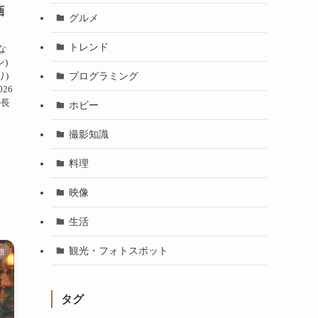
画
グルメ
トレンド
な
ン)
り)
プログラミング
26
の長
ホビー
撮影知識
料理
映像
生活
観光・フォトスポット
他
タグ