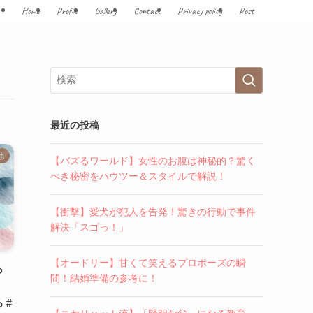
Home
Profile
Gallery
Contact
Privacy policy
Post
最近の投稿
他
【バズるワールド】女性のお腹は神秘的？驚く
べき秘密をハウツー＆スタイルで解説！
【衝撃】愛犬が犯人を告発！驚きの行動で事件
解決「スゴっ！」
【オードリー】甘くて笑えるプロポーズの瞬
っ
間！結婚準備の参考に！
 #