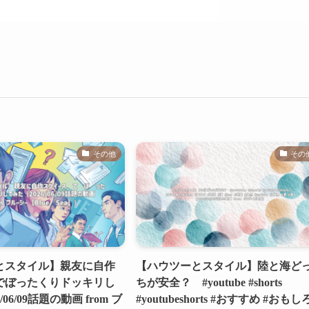
その他
その
とスタイル】親友に自作
【ハウツーとスタイル】陸と海ど
でぼったくりドッキリし
ちが安全？ #youtube #shorts
/06/09話題の動画 from ブ
#youtubeshorts #おすすめ #おもしろ