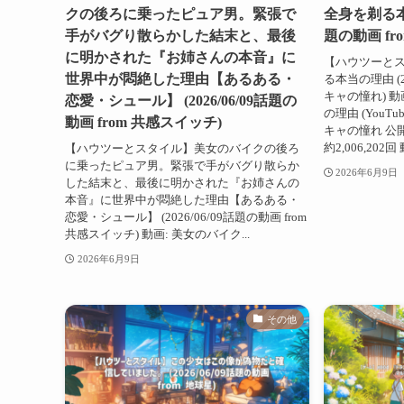
クの後ろに乗ったピュア男。緊張で
全身を剃る本当
手がバグり散らかした結末と、最後
題の動画 fr
に明かされた『お姉さんの本音』に
【ハウツーと
世界中が悶絶した理由【あるある・
る本当の理由 (20
キャの憧れ) 
恋愛・シュール】 (2026/06/09話題の
の理由 (YouT
動画 from 共感スイッチ)
キャの憧れ 公開日
約2,006,202回
【ハウツーとスタイル】美女のバイクの後ろ
に乗ったピュア男。緊張で手がバグり散らか
2026年6月9日
した結末と、最後に明かされた『お姉さんの
本音』に世界中が悶絶した理由【あるある・
恋愛・シュール】 (2026/06/09話題の動画 from
共感スイッチ) 動画: 美女のバイク...
2026年6月9日
その他