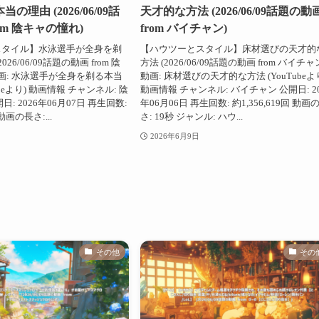
の理由 (2026/06/09話
天才的な方法 (2026/06/09話題の動
om 陰キャの憧れ)
from バイチャン)
スタイル】水泳選手が全身を剃
【ハウツーとスタイル】床材選びの天才的
26/06/09話題の動画 from 陰
方法 (2026/06/09話題の動画 from バイチャ
動画: 水泳選手が全身を剃る本当
動画: 床材選びの天才的な方法 (YouTubeよ
ubeより) 動画情報 チャンネル: 陰
動画情報 チャンネル: バイチャン 公開日: 20
: 2026年06月07日 再生回数:
年06月06日 再生回数: 約1,356,619回 動画
 動画の長さ:...
さ: 19秒 ジャンル: ハウ...
2026年6月9日
その他
その