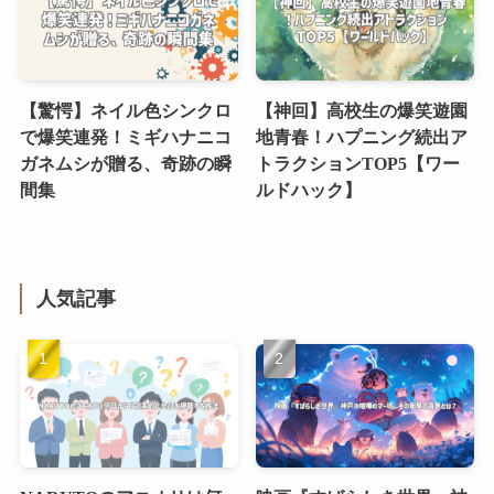
【驚愕】ネイル色シンクロ
【神回】高校生の爆笑遊園
で爆笑連発！ミギハナニコ
地青春！ハプニング続出ア
ガネムシが贈る、奇跡の瞬
トラクションTOP5【ワー
間集
ルドハック】
人気記事