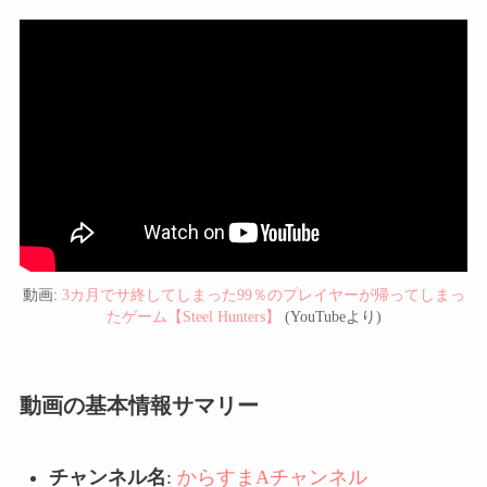
動画:
3カ月でサ終してしまった99％のプレイヤーが帰ってしまっ
たゲーム【Steel Hunters】
(YouTubeより)
動画の基本情報サマリー
チャンネル名
:
からすまAチャンネル