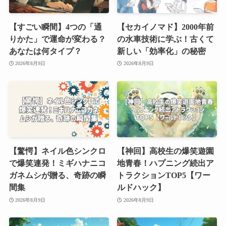
【すごい瞬間】4つの「通
【セカイノマド】2000年前
りかた」で運命が変わる？
の水車技術に学ぶ！古くて
あなたは何タイプ？
新しい「効率化」の秘密
2026年8月9日
2026年8月9日
【驚愕】ネイル色シンクロ
【神回】高校生の爆笑遊園
で爆笑連発！ミギハナニコ
地青春！ハプニング続出ア
ガネムシが贈る、奇跡の瞬
トラクションTOP5【ワー
間集
ルドハック】
2026年8月9日
2026年8月9日