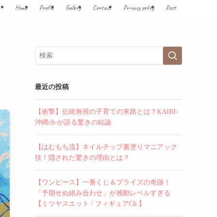
Home
Profile
Gallery
Contact
Privacy policy
Post
最近の投稿
【衝撃】伝統無視の子育ての末路とは？KAIRI-
沖縄ch-が語る驚きの結論
【はむもち流】ネイルチップ裏塗りマニアック
技！隠された驚きの理由とは？
【ワンピース】一番くじ＆プライズの奇跡！
「予期せぬ組み合わせ」が感動レベルすぎる
【ミツヤスエット / フィギュアCh.】