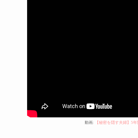
動画:
【秘密を隠す夫婦】5年