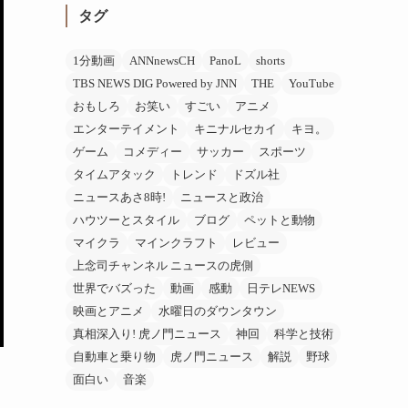
タグ
1分動画
ANNnewsCH
PanoL
shorts
TBS NEWS DIG Powered by JNN
THE
YouTube
おもしろ
お笑い
すごい
アニメ
エンターテイメント
キニナルセカイ
キヨ。
ゲーム
コメディー
サッカー
スポーツ
タイムアタック
トレンド
ドズル社
ニュースあさ8時!
ニュースと政治
ハウツーとスタイル
ブログ
ペットと動物
マイクラ
マインクラフト
レビュー
上念司チャンネル ニュースの虎側
世界でバズった
動画
感動
日テレNEWS
映画とアニメ
水曜日のダウンタウン
真相深入り! 虎ノ門ニュース
神回
科学と技術
自動車と乗り物
虎ノ門ニュース
解説
野球
面白い
音楽