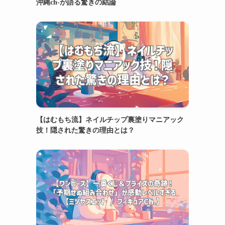
沖縄ch-が語る驚きの結論
【はむもち流】ネイルチップ裏塗りマニアック
技！隠された驚きの理由とは？
く