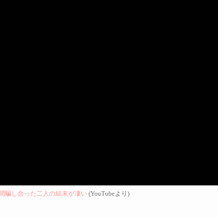
間騙し合った二人の結末が凄い
(YouTubeより)