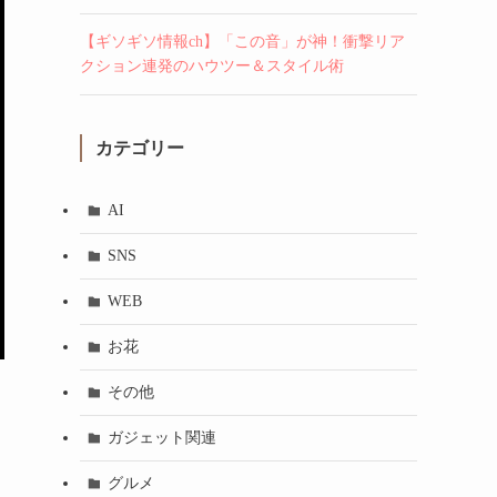
【ギソギソ情報ch】「この音」が神！衝撃リア
クション連発のハウツー＆スタイル術
カテゴリー
AI
SNS
WEB
お花
その他
ガジェット関連
グルメ