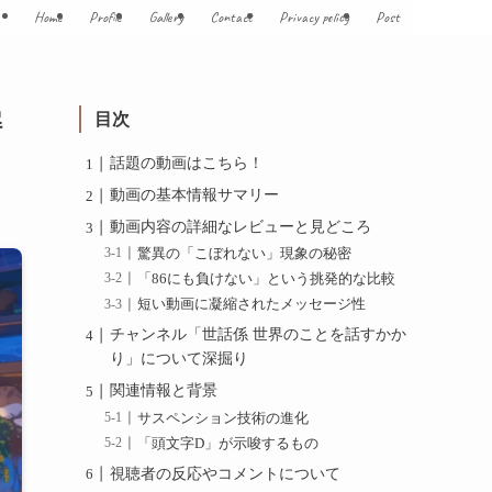
Home
Profile
Gallery
Contact
Privacy policy
Post
解
目次
話題の動画はこちら！
動画の基本情報サマリー
動画内容の詳細なレビューと見どころ
驚異の「こぼれない」現象の秘密
「86にも負けない」という挑発的な比較
短い動画に凝縮されたメッセージ性
チャンネル「世話係 世界のことを話すかか
り」について深掘り
関連情報と背景
サスペンション技術の進化
「頭文字D」が示唆するもの
視聴者の反応やコメントについて