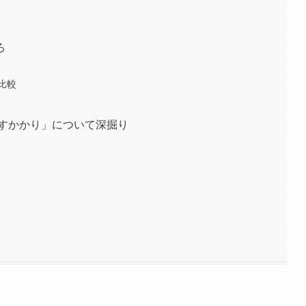
ろ
比較
話すかかり」について深掘り