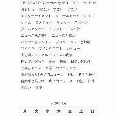
TBS NEWS DIG Powered by JNN
THE
YouTube
おもしろ
お笑い
すごい
アニメ
エンターテイメント
キニナルセカイ
キヨ。
ゲーム
コメディー
サッカー
スポーツ
タイムアタック
トレンド
ドズル社
ニュースあさ8時!
ニュースと政治
ハウツーとスタイル
ブログ
ペットと動物
マイクラ
マインクラフト
レビュー
上念司チャンネル ニュースの虎側
世界でバズった
動画
感動
日テレNEWS
映画とアニメ
水曜日のダウンタウン
真相深入り! 虎ノ門ニュース
神回
科学と技術
自動車と乗り物
虎ノ門ニュース
解説
野球
面白い
音楽
2026年8月
月
火
水
木
金
土
日