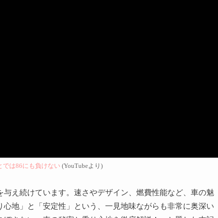
とでは86にも負けない
(YouTubeより)
を与え続けています。速さやデザイン、燃費性能など、車の魅
り心地」と「安定性」という、一見地味ながらも非常に奥深い