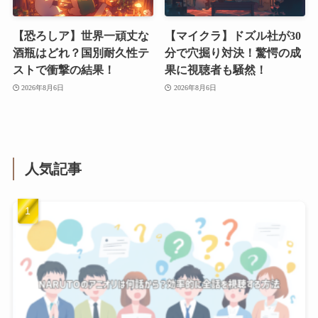
【恐ろしア】世界一頑丈な
【マイクラ】ドズル社が30
酒瓶はどれ？国別耐久性テ
分で穴掘り対決！驚愕の成
ストで衝撃の結果！
果に視聴者も騒然！
2026年8月6日
2026年8月6日
人気記事