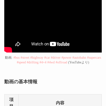
動画:
#bus #street #highway #car #driver #power #autobahn #supercars
#speed #drifting #4×4 #4wd #offroad
(YouTubeより)
動画の基本情報
項
内容