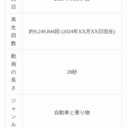
日
再
生
約9,249,844回 (2024年XX月XX日現在)
回
数
動
画
の
28秒
長
さ
ジ
ャ
自動車と乗り物
ン
ル