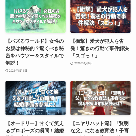
【バズるワールド】女性の
【衝撃】愛犬が犯人を告
お腹は神秘的？驚くべき秘
発！驚きの行動で事件解決
密をハウツー＆スタイルで
「スゴっ！」
解説！
2026年8月6日
2026年8月6日
【オードリー】甘くて笑え
【ニヤリハット流】「賢明
るプロポーズの瞬間！結婚
な父」になる教育法！子育