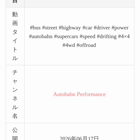
目
動
画
#bus #street #highway #car #driver #power
タ
#autobahn #supercars #speed #drifting #4×4
イ
#4wd #offroad
ト
ル
チ
ャ
ン
Autobahn Performance
ネ
ル
名
公
開
2026年06月17日