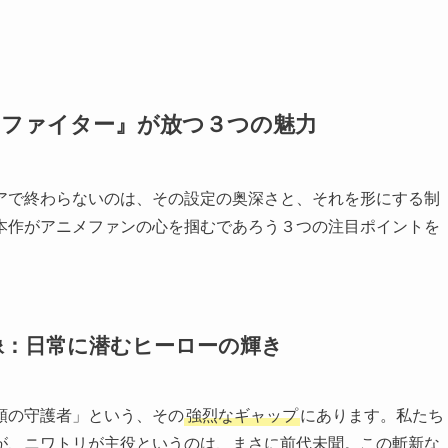
・ファイター』が放つ３つの魅力
アで終わらないのは、その設定の奥深さと、それを形にする制
本作がアニメファンの心を掴むであろう３つの注目ポイントを
公像：日常に潜むヒーローの輝き
類の守護者」という、その
強烈なギャップ
にあります。私たち
が、ニワトリが主役というのは、まさに前代未聞。この斬新な