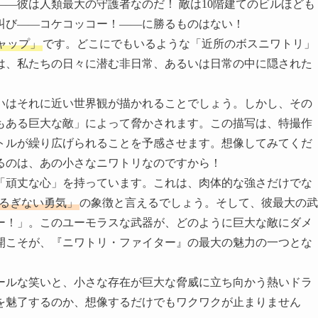
―彼は人類最大の守護者なのだ！ 敵は10階建てのビルほども
叫び――コケコッコー！――に勝るものはない！
ャップ」
です。どこにでもいるような「近所のボスニワトリ」
は、私たちの日々に潜む非日常、あるいは日常の中に隠された
いはそれに近い世界観が描かれることでしょう。しかし、その
どもある巨大な敵」によって脅かされます。この描写は、特撮作
トルが繰り広げられることを予感させます。想像してみてくだ
るのは、あの小さなニワトリなのですから！
「頑丈な心」を持っています。これは、肉体的な強さだけでな
るぎない勇気」
の象徴と言えるでしょう。そして、彼最大の武
ー！」。このユーモラスな武器が、どのように巨大な敵にダメ
開こそが、『ニワトリ・ファイター』の最大の魅力の一つとな
ールな笑いと、小さな存在が巨大な脅威に立ち向かう熱いドラ
を魅了するのか、想像するだけでもワクワクが止まりません