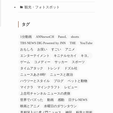
観光・フォトスポット
タグ
1分動画
ANNnewsCH
PanoL
shorts
TBS NEWS DIG Powered by JNN
THE
YouTube
おもしろ
お笑い
すごい
アニメ
エンターテイメント
キニナルセカイ
キヨ。
ゲーム
コメディー
サッカー
スポーツ
タイムアタック
トレンド
ドズル社
ニュースあさ8時!
ニュースと政治
ハウツーとスタイル
ブログ
ペットと動物
マイクラ
マインクラフト
レビュー
上念司チャンネル ニュースの虎側
世界でバズった
動画
感動
日テレNEWS
映画とアニメ
水曜日のダウンタウン
真相深入り! 虎ノ門ニュース
神回
科学と技術