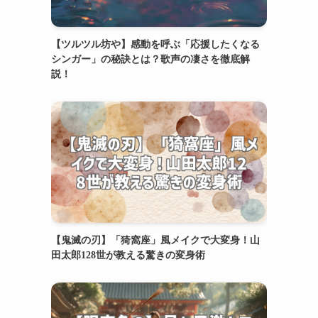
【ツルツル坊や】感動を呼ぶ「応援したくなる
シンガー」の秘訣とは？歌声の凄さを徹底解
説！
【鬼滅の刃】「猗窩座」風メイクで大変身！山
田太郎128世が教える驚きの変身術