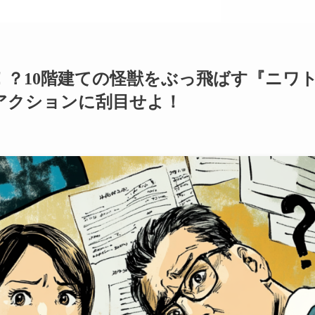
！？10階建ての怪獣をぶっ飛ばす『ニワ
アクションに刮目せよ！