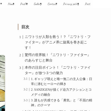
Home
Profile
Gallery
Contact
Privacy policy
Post
ト
目次
ニワトリが人類を救う！？『ニワトリ・フ
ァイター』がアニメ界に旋風を巻き起こ
す！
驚愕の世界観！『ニワトリ・ファイター』
のあらすじと舞台
本作の注目ポイント！『ニワトリ・ファイ
ター』が放つ３つの魅力
1. ギャップ萌えと唯一無二の主人公像：日
常に潜むヒーローの輝き
2. SANZIGENが描くド迫力アクションとコ
メディの融合
3. 誰もが共感できる「勇気」と「不屈の精
神」のテーマ