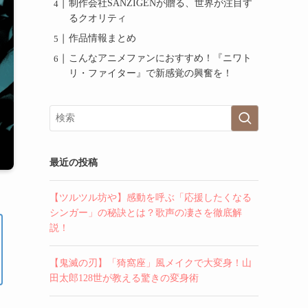
制作会社SANZIGENが贈る、世界が注目す
るクオリティ
作品情報まとめ
こんなアニメファンにおすすめ！『ニワト
リ・ファイター』で新感覚の興奮を！
最近の投稿
【ツルツル坊や】感動を呼ぶ「応援したくなる
シンガー」の秘訣とは？歌声の凄さを徹底解
説！
【鬼滅の刃】「猗窩座」風メイクで大変身！山
田太郎128世が教える驚きの変身術