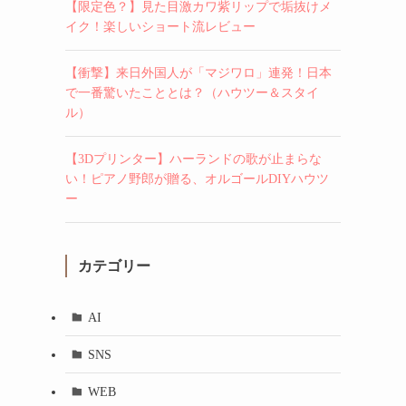
【限定色？】見た目激カワ紫リップで垢抜けメ
イク！楽しいショート流レビュー
【衝撃】来日外国人が「マジワロ」連発！日本
で一番驚いたこととは？（ハウツー＆スタイ
ル）
【3Dプリンター】ハーランドの歌が止まらな
い！ピアノ野郎が贈る、オルゴールDIYハウツ
ー
カテゴリー
AI
SNS
WEB