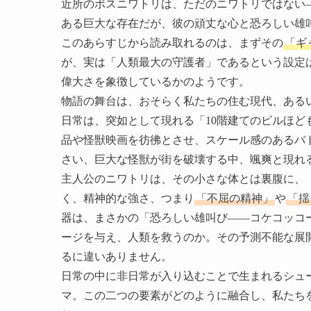
近所のボスニワトリは、ただのニワトリではない―
ある巨大な存在だが、彼の頑丈な心と恐ろしい雄
このあらすじから読み取れるのは、まずその
「ギ
が、実は「人類最大の守護者」であるという設定
偉大さを象徴しているかのようです。
物語の舞台は、おそらく私たちの住む現代、ある
日常は、突如として現れる「10階建てのビルほ
品や怪獣映画を彷彿とさせ、スケール感のあるバ
さい、巨大な怪獣が街を破壊する中、颯爽と現れ
主人公のニワトリは、その小さな体とは裏腹に、
く、精神的な強さ、つまり
「不屈の精神」
や
「揺
器は、まさかの「恐ろしい雄叫び――コケコッコ
ージを与え、人類を救うのか。その予測不能な展
るに違いありません。
日常の中に非日常が入り込むことで生まれるシュ
マ。この二つの要素がどのように融合し、私たち