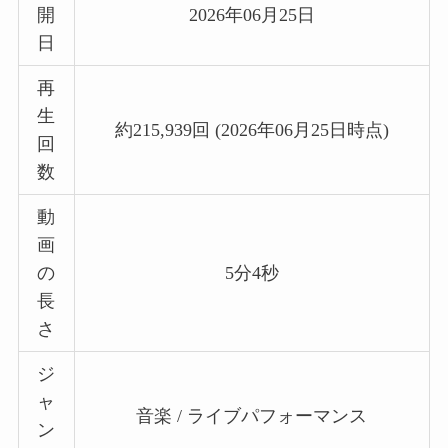
開
2026年06月25日
日
再
生
約215,939回 (2026年06月25日時点)
回
数
動
画
の
5分4秒
長
さ
ジ
ャ
音楽 / ライブパフォーマンス
ン