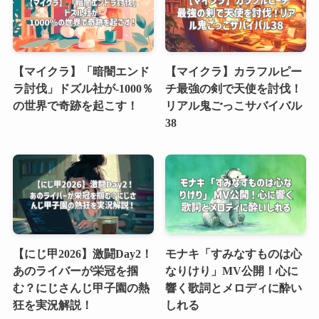
【マイクラ】「暗闇エンド
【マイクラ】カラフルピー
ラ討伐」ドズル社が-1000％
チ最強の剣で天使を討伐！
の世界で奇跡を起こす！
リアル鬼ごっこサバイバル
38
【にじ甲2026】激闘Day2！
モナキ「すみなすものは心
あのライバーが栄冠を掴
なりけり」MV公開！心に
む？にじさんじ甲子園の熱
響く歌詞とメロディに酔い
狂を実況解説！
しれる