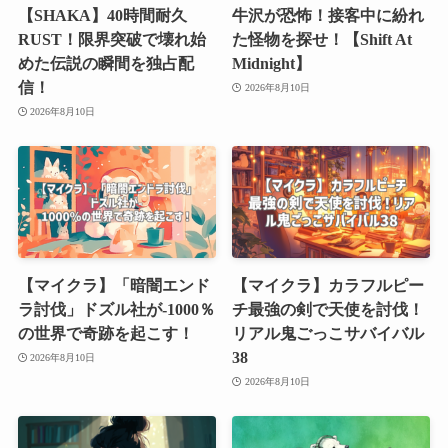
【SHAKA】40時間耐久
牛沢が恐怖！接客中に紛れ
RUST！限界突破で壊れ始
た怪物を探せ！【Shift At
めた伝説の瞬間を独占配
Midnight】
信！
2026年8月10日
2026年8月10日
【マイクラ】「暗闇エンド
【マイクラ】カラフルピー
ラ討伐」ドズル社が-1000％
チ最強の剣で天使を討伐！
の世界で奇跡を起こす！
リアル鬼ごっこサバイバル
38
2026年8月10日
2026年8月10日