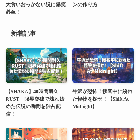
大食いおっかない説に爆笑
ンの作り方
必至！
新着記事
【SHAKA】40時間耐久
牛沢が恐怖！接客中に紛れ
RUST！限界突破で壊れ始
た怪物を探せ！【Shift At
めた伝説の瞬間を独占配
Midnight】
信！