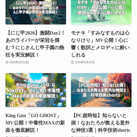
【にじ甲2026】激闘Day2！
モナキ「すみなすものは心
あのライバーが栄冠を掴
なりけり」MV公開！心に
む？にじさんじ甲子園の熱
響く歌詞とメロディに酔い
狂を実況解説！
しれる
2026年8月10日
2026年8月10日
King Gnu「GO GHOST」
【PC超時短】知らないと
MV公開！中毒性MAXの新
損！なおたろが教える意外
曲を徹底解説！
な神技3選｜科学技術shorts