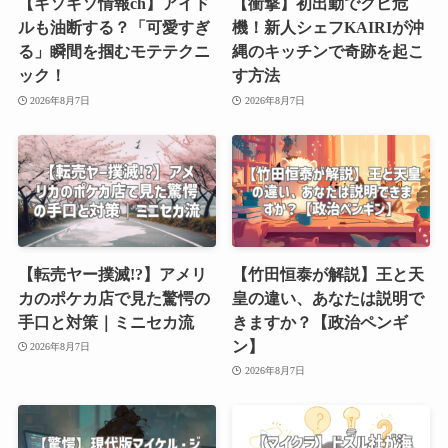
【ギソギソ情報ch】アイド
【衝撃】初出勤でクビ危
ルも油断する？「可愛すぎ
機！新人シェフKAIRIが沖
る」瞬間を掴むモテテクニ
縄のキッチンで奇跡を起こ
ック！
す方法
2026年8月7日
2026年8月7日
【転売ヤー撲滅!?】アメリ
【竹田恒泰が解説】王と天
カのポケカ店で見た驚愕の
皇の違い、あなたは説明で
手口と対策｜ミニセカ流
きますか？【政治ペンギ
ン】
2026年8月7日
2026年8月7日