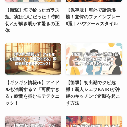
【衝撃】海で拾ったガラス
【保存版】海外で話題沸
瓶、実は〇〇だった！時間
騰！驚愕のファインプレー
切れが解き明かす驚きの正
8選｜ハウツー＆スタイル
体
【ギソギソ情報ch】アイド
【衝撃】初出勤でクビ危
ルも油断する？「可愛すぎ
機！新人シェフKAIRIが沖
る」瞬間を掴むモテテクニ
縄のキッチンで奇跡を起こ
ック！
す方法