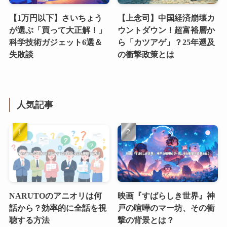
【1万円以下】さいちょう
【上念司】中国経済崩壊カ
が選ぶ「買って大正解！」
ウントダウン！超富裕層か
科学技術ガジェット6選＆
ら「カツアゲ」？25年遡及
失敗談
の衝撃政策とは
人気記事
NARUTOのアニオリは何
映画『すばらしき世界』神
話から？効率的に全話を視
戸の喧嘩のマー坊、その衝
聴する方法
撃の背景とは？