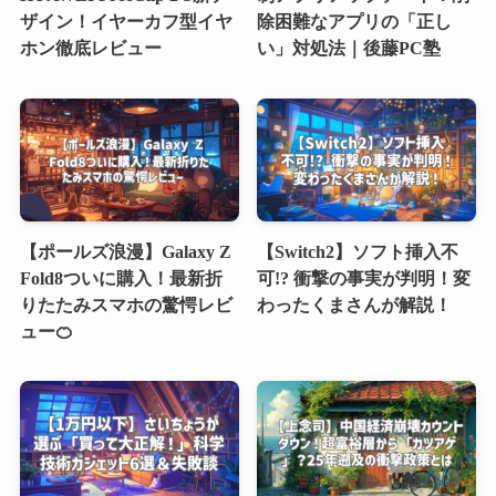
ザイン！イヤーカフ型イヤ
除困難なアプリの「正し
ホン徹底レビュー
い」対処法｜後藤PC塾
【ポールズ浪漫】Galaxy Z
【Switch2】ソフト挿入不
Fold8ついに購入！最新折
可!? 衝撃の事実が判明！変
りたたみスマホの驚愕レビ
わったくまさんが解説！
ュー🍊