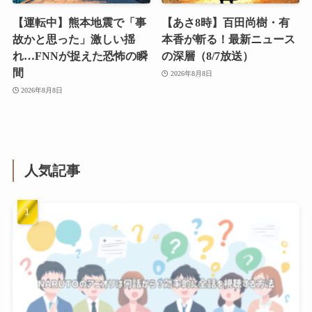
【運転中】熊本地震で「事
【あさ8時】百田尚樹・有
故かと思った」激しい揺
本香が斬る！最新ニュース
れ…FNNが捉えた恐怖の瞬
の深層（8/7放送）
間
2026年8月8日
2026年8月8日
人気記事