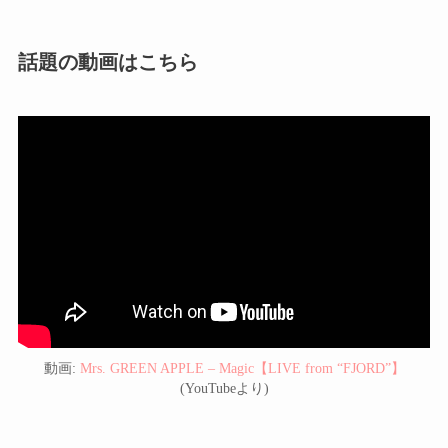
話題の動画はこちら
動画:
Mrs. GREEN APPLE – Magic【LIVE from “FJORD”】
(YouTubeより)