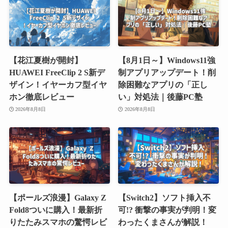
【花江夏樹が開封】
【8月1日～】Windows11強
HUAWEI FreeClip 2 S新デ
制アプリアップデート！削
ザイン！イヤーカフ型イヤ
除困難なアプリの「正し
ホン徹底レビュー
い」対処法｜後藤PC塾
2026年8月8日
2026年8月8日
【ポールズ浪漫】Galaxy Z
【Switch2】ソフト挿入不
Fold8ついに購入！最新折
可!? 衝撃の事実が判明！変
りたたみスマホの驚愕レビ
わったくまさんが解説！