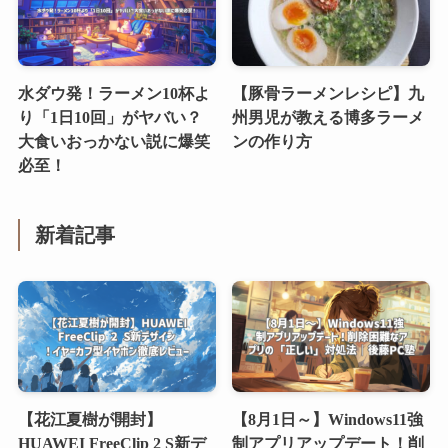
水ダウ発！ラーメン10杯よ
【豚骨ラーメンレシピ】九
り「1日10回」がヤバい？
州男児が教える博多ラーメ
大食いおっかない説に爆笑
ンの作り方
必至！
新着記事
【花江夏樹が開封】
【8月1日～】Windows11強
HUAWEI FreeClip 2 S新デ
制アプリアップデート！削