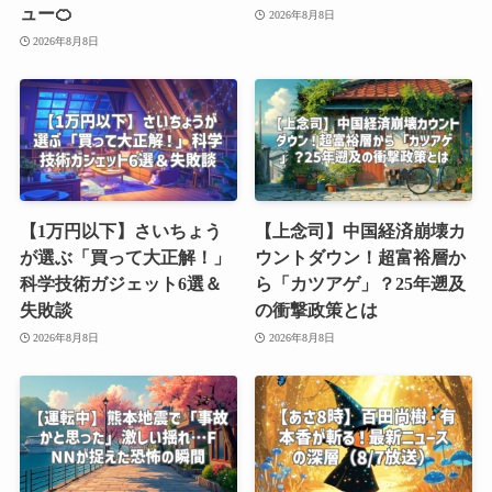
ュー🍊
2026年8月8日
2026年8月8日
【1万円以下】さいちょう
【上念司】中国経済崩壊カ
が選ぶ「買って大正解！」
ウントダウン！超富裕層か
科学技術ガジェット6選＆
ら「カツアゲ」？25年遡及
失敗談
の衝撃政策とは
2026年8月8日
2026年8月8日