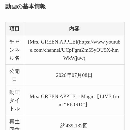
動画の基本情報
項目
内容
チャ
[Mrs. GREEN APPLE](https://www.youtub
ンネ
e.com/channel/UCpFgmZm65yOU5X-hm
ル名
WkWjuw)
公開
2026年07月08日
日
動画
Mrs. GREEN APPLE – Magic【LIVE fro
タイ
m “FJORD”】
トル
再生
約439,132回
回数