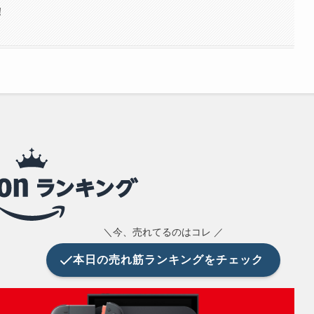
！
＼今、売れてるのはコレ ／
本日の
売れ筋ランキングをチェック