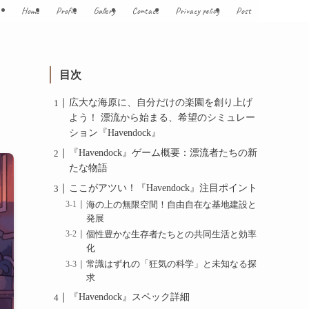
Home
Profile
Gallery
Contact
Privacy policy
Post
ュ
目次
広大な海原に、自分だけの楽園を創り上げ
よう！ 漂流から始まる、希望のシミュレー
ション『Havendock』
『Havendock』ゲーム概要：漂流者たちの新
たな物語
ここがアツい！『Havendock』注目ポイント
海の上の無限空間！自由自在な基地建設と
発展
個性豊かな生存者たちとの共同生活と効率
化
常識はずれの「狂気の科学」と未知なる探
求
『Havendock』スペック詳細