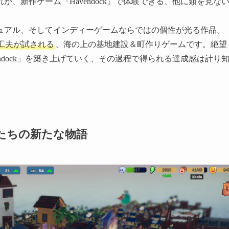
、新作ゲーム『Havendock』で体験できる、他に類を見な
ュアル、そしてインディーゲームならではの個性が光る作品。
工夫が試される
、海の上の基地建設＆町作りゲームです。絶望
ndock」を築き上げていく、その過程で得られる達成感は計り
流者たちの新たな物語