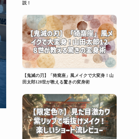
説！
【鬼滅の刃】「猗窩座」風メイクで大変身！山
田太郎128世が教える驚きの変身術
た