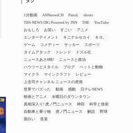
タグ
1分動画
ANNnewsCH
PanoL
shorts
TBS NEWS DIG Powered by JNN
THE
YouTube
おもしろ
お笑い
すごい
アニメ
エンターテイメント
キニナルセカイ
キヨ。
ゲーム
コメディー
サッカー
スポーツ
タイムアタック
トレンド
ドズル社
ニュースあさ8時!
ニュースと政治
ハウツーとスタイル
ブログ
ペットと動物
マイクラ
マインクラフト
レビュー
上念司チャンネル ニュースの虎側
世界でバズった
動画
感動
日テレNEWS
映画とアニメ
水曜日のダウンタウン
真相深入り! 虎ノ門ニュース
神回
科学と技術
自動車と乗り物
虎ノ門ニュース
解説
野球
面白い
音楽