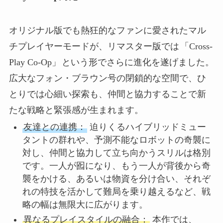
オリジナル版でも熱狂的なファンに愛されたマル
チプレイヤーモードが、リマスター版では
「Cross-
Play Co-Op」
という形でさらに進化を遂げました。
広大なフォン・ブラウン号の閉鎖的な空間で、ひ
とりでは心細い探索も、仲間と協力することで新
たな戦略と緊張感が生まれます。
友達との連携：
迫りくるハイブリッドミュー
タントの群れや、予測不能なロボットの奇襲に
対し、仲間と協力して立ち向かうスリルは格別
です。一人が囮になり、もう一人が背後から奇
襲をかける、あるいは物資を分け合い、それぞ
れの特技を活かして難局を乗り越えるなど、戦
略の幅は無限大に広がります。
異なるプレイスタイルの融合：
本作では、