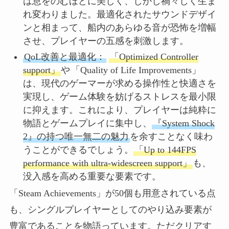
は息をのむほどに美しく、しかし禍々しく生ま
れ変わりました。最適化されたサウンドデザイ
ンと相まって、船内のあらゆる音が恐怖を増幅
させ、プレイヤーの五感を刺激します。
QoL改善と最適化：
「Optimized Controller
support」
や
「Quality of Life Improvements」
は、現代のゲーマーが求める操作性と快適さを
実現し、ゲーム体験を妨げるストレスを最小限
に抑えます。これにより、プレイヤーは純粋に
物語とゲームプレイに集中し、
『System Shock
2』の持つ唯一無二の魅力
を余すことなく味わ
うことができるでしょう。
「Up to 144FPS
performance with ultra-widescreen support」
も、
没入感を高める重要な要素です。
「Steam Achievements」が50個も用意されている点
も、シングルプレイヤーとしてのやり込み要素が
豊富であることを物語っています。ただクリアす