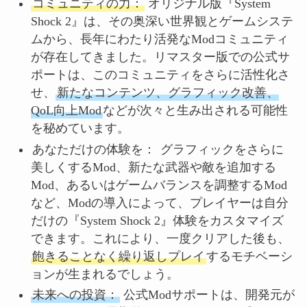
コミュニティの力：
オリジナル版『System
Shock 2』は、その奥深い世界観とゲームシステ
ムから、長年にわたり活発なModコミュニティ
が存在してきました。リマスター版での公式サ
ポートは、このコミュニティをさらに活性化さ
せ、
新たなコンテンツ、グラフィック改善、
QoL向上Mod
などが次々と生み出される可能性
を秘めています。
あなただけの体験を：
グラフィックをさらに
美しくするMod、新たな武器や敵を追加する
Mod、あるいはゲームバランスを調整するMod
など、Modの導入によって、プレイヤーは自分
だけの『System Shock 2』体験をカスタマイズ
できます。これにより、一度クリアした後も、
飽きることなく繰り返しプレイ
するモチベーシ
ョンが生まれるでしょう。
未来への投資：
公式Modサポートは、開発元が