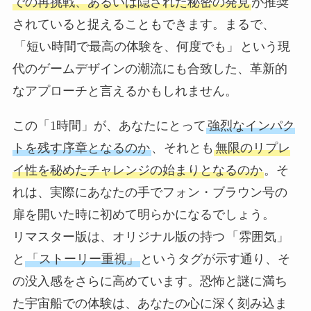
での再挑戦、あるいは隠された秘密の発見
が推奨
されていると捉えることもできます。まるで、
「短い時間で最高の体験を、何度でも」
という現
代のゲームデザインの潮流にも合致した、革新的
なアプローチと言えるかもしれません。
この「1時間」が、あなたにとって
強烈なインパク
トを残す序章となるのか
、それとも
無限のリプレ
イ性を秘めたチャレンジの始まりとなるのか
。そ
れは、実際にあなたの手でフォン・ブラウン号の
扉を開いた時に初めて明らかになるでしょう。
リマスター版は、オリジナル版の持つ
「雰囲気」
と
「ストーリー重視」
というタグが示す通り、そ
の没入感をさらに高めています。恐怖と謎に満ち
た宇宙船での体験は、あなたの心に深く刻み込ま