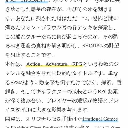
き落とした悪夢の存在が、再びその牙を剥きま
す。あなたに残された道はただ一つ。恐怖と謎に
満ちたフォン・ブラウン号の各デッキを探索し、
この船とクルーたちに何が起こったのか、その恐
るべき運命の真相を解き明かし、SHODANの野望
を阻止することです。
本作は、
Action、Adventure、RPG
という複数のジ
ャンルを融合させた画期的なタイトルです。単な
るFPSのように敵を撃ち倒すだけでなく、探索、謎
解き、そしてキャラクターの成長というRPG要素
が深く絡み合い、プレイヤーの選択が物語とプレ
イスタイルに大きな影響を与えます。
開発は、オリジナル版を手掛けた
Irrational Games
と
Looking Glass Studios
の遺志を継ぎ、リマスター