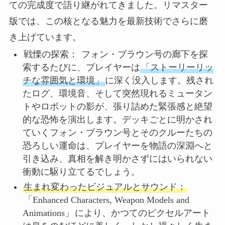
ての完成度で語り継がれてきました。リマスター
版では、この核となる魅力を最新技術でさらに磨
き上げています。
戦慄の探索：
フォン・ブラウン号の廊下を探
索するたびに、プレイヤーは
「ストーリーリッ
チな雰囲気と環境」
に深く没入します。残され
たログ、環境音、そして突然現れるミュータン
トやロボットの影が、張り詰めた緊張感と絶望
的な恐怖を演出します。デッキごとに明かされ
ていくフォン・ブラウン号とそのクルーたちの
恐ろしい運命は、プレイヤーを物語の深淵へと
引き込み、真相を解き明かさずにはいられない
衝動に駆り立てるでしょう。
生まれ変わったビジュアルとサウンド：
「Enhanced Characters, Weapon Models and
Animations」
により、かつてのピクセルアート