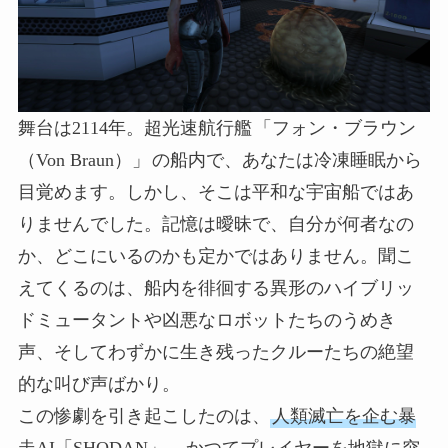
舞台は2114年。超光速航行艦
「フォン・ブラウン
（Von Braun）」
の船内で、あなたは冷凍睡眠から
目覚めます。しかし、そこは平和な宇宙船ではあ
りませんでした。記憶は曖昧で、自分が何者なの
か、どこにいるのかも定かではありません。聞こ
えてくるのは、船内を徘徊する異形のハイブリッ
ドミュータントや凶悪なロボットたちのうめき
声、そしてわずかに生き残ったクルーたちの絶望
的な叫び声ばかり。
この惨劇を引き起こしたのは、
人類滅亡を企む暴
走AI「SHODAN」
。かつてプレイヤーを地獄に突